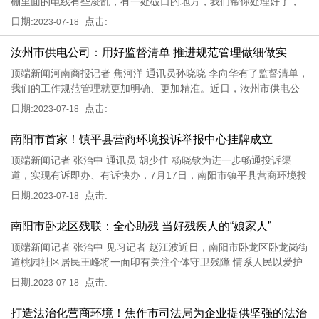
棚里面的电线有些凌乱，有一处破口的地方，我们帮你处理好了，
可以安心用电了。7月17日，汝州市供电公司焦裕禄共产党员服务队
日期:
点击:
2023-07-18
来到汝州市陵头镇庙湾村香菇种植基地开展上门服务，对大棚的用
电情
汝州市供电公司：用好监督清单 推进规范管理做细做实
顶端新闻河南商报记者 焦河洋 通讯员孙晓晓 李向华有了监督清单，
我们的工作规范管理就更加明确、更加精准。近日，汝州市供电公
司华辰汝州分公司组织全体人员集中学习平顶山华辰电力集团有限
日期:
点击:
2023-07-18
公司下发的《专业监督清单》，进一步推进规范管理工作。该清单
明确
南阳市首家！镇平县营商环境投诉举报中心挂牌成立
顶端新闻记者 张治中 通讯员 胡少佳 杨晓钦为进一步畅通投诉渠
道，实现有诉即办、有诉快办，7月17日，南阳市镇平县营商环境投
诉举报中心挂牌成立。该中心的成立，是镇平县全力推动营商环境
日期:
点击:
2023-07-18
改革任务落实落地，打造一流营商环境的又一重大举措。为贯彻落
实县委
南阳市卧龙区残联：全心助残 当好残疾人的“娘家人”
顶端新闻记者 张治中 见习记者 赵江波近日，南阳市卧龙区卧龙岗街
道桃园社区居民王峰将一面印有关注个体守卫残障 情系人民以爱护
航字样的锦旗赠予南阳市卧龙区残联，以此感谢卧龙区残联给予他
日期:
点击:
2023-07-18
的帮助和照顾。今年48岁的王峰在年少时就患上了类风湿，多方求
医无
打造法治化营商环境！焦作市司法局为企业提供坚强的法治