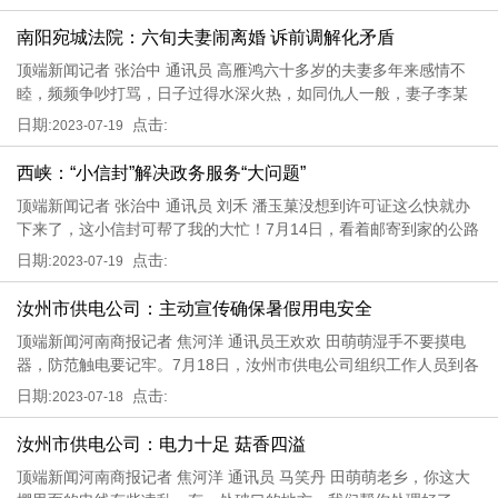
务骨干及23个社区信息员共计40余人参加了培训。（图为该街道党
工委
南阳宛城法院：六旬夫妻闹离婚 诉前调解化矛盾
顶端新闻记者 张治中 通讯员 高雁鸿六十多岁的夫妻多年来感情不
睦，频频争吵打骂，日子过得水深火热，如同仇人一般，妻子李某
感觉身心俱疲，一纸诉状请求判决离婚近日，南阳市宛城区人民法
日期:
点击:
2023-07-19
院诉讼服务中心诉前调解团队深化调解，为这起离婚纠纷案件画上
句号，
西峡：“小信封”解决政务服务“大问题”
顶端新闻记者 张治中 通讯员 刘禾 潘玉菓没想到许可证这么快就办
下来了，这小信封可帮了我的大忙！7月14日，看着邮寄到家的公路
超限运输许可证，刘先生兴奋地说道。一周前，刘先生前往南阳市
日期:
点击:
2023-07-19
西峡县政务服务中心办理公路超限运输许可业务时忘带了机动车行
驶证
汝州市供电公司：主动宣传确保暑假用电安全
顶端新闻河南商报记者 焦河洋 通讯员王欢欢 田萌萌湿手不要摸电
器，防范触电要记牢。7月18日，汝州市供电公司组织工作人员到各
商场、小区及人员密集的场所宣传安全用电知识，讲解安全用电注
日期:
点击:
2023-07-18
意事项，提醒广大用电客户提高安全防范意识，确保假期用电安
全。当前
汝州市供电公司：电力十足 菇香四溢
顶端新闻河南商报记者 焦河洋 通讯员 马笑丹 田萌萌老乡，你这大