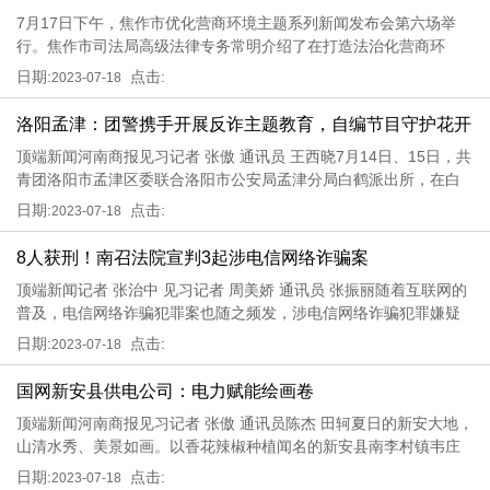
7月17日下午，焦作市优化营商环境主题系列新闻发布会第六场举
保障
行。焦作市司法局高级法律专务常明介绍了在打造法治化营商环
境，法律服务为企业提供坚强的法治保障相关举措。据介绍，该局
日期:
点击:
2023-07-18
组织焦作市律师协会与焦作市智慧金服公司开展深入合作，签订战
略合作协议
洛阳孟津：团警携手开展反诈主题教育，自编节目守护花开
顶端新闻河南商报见习记者 张傲 通讯员 王西晓7月14日、15日，共
青团洛阳市孟津区委联合洛阳市公安局孟津分局白鹤派出所，在白
鹤镇西霞院村、宁嘴村，举办团心聚力 共护花开反诈主题自护教育
日期:
点击:
2023-07-18
活动，通过自编自演的节目，提升青少年和社区居民反诈防骗意识
和能
8人获刑！南召法院宣判3起涉电信网络诈骗案
顶端新闻记者 张治中 见习记者 周美娇 通讯员 张振丽随着互联网的
普及，电信网络诈骗犯罪案也随之频发，涉电信网络诈骗犯罪嫌疑
人，往往因心存侥幸，妄想不劳而获牟取暴利，而最终被法律制
日期:
点击:
2023-07-18
裁。日前，南阳市南召县人民法院宣判了3起涉电信网络诈骗犯罪案
件，8
国网新安县供电公司：电力赋能绘画卷
顶端新闻河南商报见习记者 张傲 通讯员陈杰 田轲夏日的新安大地，
山清水秀、美景如画。以香花辣椒种植闻名的新安县南李村镇韦庄
村，乡村街道干净整洁、农家小院错落有致、电网保障坚强有力、
日期:
点击:
2023-07-18