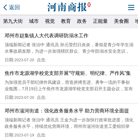
返回
第九大街
城市
视觉
教育
政务
正能量
美食圈
邓州市赵集镇人大代表调研防溺水工作
顶端新闻记者 张治中 通讯员 孙元莹烈日炎炎，暑假是青少年学生溺
水事故易发期，为进一步加强辖区群众、青少年防溺水安全意识，
预防溺水事故的发生，7月18日，邓州市赵集镇组织市镇人大代表调
日期:
点击:
2023-07-20
研防溺水工作情况。在调研过程中，以南阳市人大代表吕忠山为首
的调
焦作市龙源湖学校党支部开展“守规矩、明纪律、严作风”集
为加强党员干部纪律作风建设，营造拼搏竞进、勇争一流的干事创
中整顿月活动
业氛围，7月19日上午焦作市龙源湖学校党支部召开主题会议，宣布
开展守规矩、明纪律、严作风集中整顿月活动。该校党支部书记李
日期:
点击:
2023-07-20
黎红参加会议比讲话。活动中，李黎红带领该校全体党员学习习近
平总书
邓州市湍河街道：强化政务服务水平 助力营商环境全面提
顶端新闻记者 张治中 通讯员 王金为进一步加快行政审批进度，强化
升
政务服务水平，持续优化营商环境，邓州市湍河街道党工委组织举
办政务服务业务培训会，街道行政审批服务中心、相关处直单位业
日期:
点击:
2023-07-19