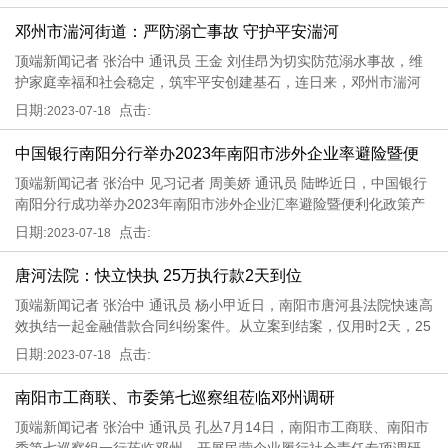
连片种植的辣椒长势喜人，一幅独特的产业兴、乡村美的迷人画卷
展现
邓州市湍河街道：严防溺亡事故 守护平安湍河
顶端新闻记者 张治中 通讯员 王金 刘佳昂为切实防范溺水事故，维
护家庭幸福和社会稳定，筑牢平安创建基石，连日来，邓州市湍河
街道多措并举深入开展防溺水工作，确保公众生命安全，将防溺水
日期:
点击:
2023-07-18
工作落实落细。提升站位，高度重视。该街道成立了防溺亡专班，
每周举
中国银行南阳分行举办2023年南阳市涉外企业率避险暨便
顶端新闻记者 张治中 见习记者 周美娇 通讯员 陆晔近日，中国银行
利化政策产品宣讲会（西峡站）活动
南阳分行成功举办2023年南阳市涉外企业汇率避险暨便利化政策产
品宣讲会（西峡站）活动，邀请80多家西峡涉外企业参加。西峡县
日期:
点击:
2023-07-18
是河南第一林业大县，为河南省第二区域大县，中药材有1328种，
被命
唐河法院：快立快执 25万执行款2天到位
顶端新闻记者 张治中 通讯员 杨小甲近日，南阳市唐河县法院快速高
效执结一起金融借款合同纠纷案件。从立案到结案，仅用时2天，25
万余元执行款执行到位，依法保障胜诉当事人及时实现权益。唐河
日期:
点击:
2023-07-18
县某金融机构与张某、彭某、李某、沙某为金融借款合同纠纷一
案，唐
南阳市工商联、市委第七巡察组莅临邓州调研
顶端新闻记者 张治中 通讯员 孔丛7月14日，南阳市工商联、南阳市