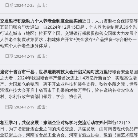
日期:
点击:
2024-12-25
交通银行积极助力个人养老金制度全面实施
近日，人力资源社会保障部等
五部门联合印发通知，自2024年12月15日起，个人养老金制度从36个先
行试点城市（地区）推开至全国。交通银行积极贯彻落实国家大力发展个
人养老金制度政策要求，构建账户开立+资金缴存+产品投资+综合服务一
站式个人养老金服务体系，
日期:
点击:
2024-12-19
遍访十省百市千县，世界灌溉科技大会开启采购对接万里行
粮食安全是国
之大者，2024年我国粮食年产量首次迈上1.4万亿斤新台阶，实现高位增
产。大国粮仓的稳固，离不开农业科技和装备支撑。秋收冬藏之际，世界
灌溉科技大会开启十省百市千县采购对接万里行，旨在邀约各省农业农
村、水利行政主管部门领导，学会、协会及
日期:
点击:
2024-12-19
相互学习，共促发展！豫酒企业对标学习交流活动在郑州举行
12月13
日，为了增进豫酒企业之间的沟通交流、共谋发展，由河南省现代食品产
业联盟主办，河南省食品工业协会、河南省酒业协会、豫酒书画艺术院等