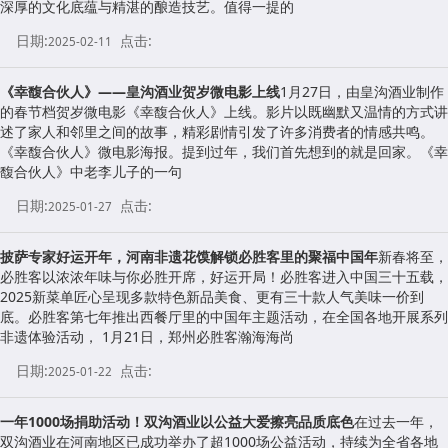
深厚的文化底蕴与精湛的酿造技艺。值得一提的
日期:
点击:
2025-02-11
《幸馥合伙人》——皇沟酒业贺岁微电影上线
1月27日，由皇沟酒业制作
的春节档贺岁微电影《幸馥合伙人》上线。影片以既幽默又温情的方式讲
述了家人和邻里之间的故事，精彩剧情引发了许多消费者的情感共鸣。
《幸馥合伙人》微电影海报。提到过年，我们首先想到的就是回家。《幸
馥合伙人》中老李儿子的一句
日期:
点击:
2025-01-27
披萨专家好运开年，河南非遗花馍解锁必胜客里的聚福中国年
新春将至，
必胜客以浓浓年味与你必胜开席，好运开局！必胜客进入中国三十五载，
2025新菜单匠心呈现多款特色新品美食、更有三十款人气美味一价到
底。必胜客第七年推出西餐厅里的中国年主题活动，在全国各地开展系列
非遗体验活动， 1月21日，郑州必胜客瀚海海尚
日期:
点击:
2025-01-22
一年1000场捐助活动！双沟酒业以公益大爱擦亮品质底色
在过去一年，
双沟酒业在河南地区已成功举办了超1000场公益活动，持续为全省各地