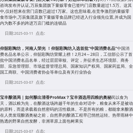
咨询发布并认证,万辰集团旗下量贩零食已签约门店数量超过1.5万。这其
中,仅好想来在营门店数已超过1万家。这也意味着,在竞争激烈的量贩零
食市场中,万辰集团及旗下量贩零食品牌已经进入行业领先位置,并成为国
内为数不多的跨进万店门槛的连锁品
日期:
点击:
2025-03-11
仰韶彩陶坊，河南人荣光 ！仰韶彩陶坊入选首批“中国消费名品”
中国消
费名品名单公示，仰韶彩陶坊荣耀上榜！2月24～28日，工信部公示了首
批中国消费名品名单，经过层层审核、评定，并征求生态环境部、商务
部、应急管理部、市场监督管理总局、国家知识产权局、国家药监局、全
国工商联、中国消费者协会等单位及有关行业协会
日期:
点击:
2025-03-07
宝丰酿酒局｜如何酿出清香ProMax？宝丰酒选用四粮的奥秘
民以食为
天，酒以粮为先，在酿酒这场跨越千年的生命对话中，粮食从来不是被动
的原料，而是承载着自然密码的活性载体。不是所有的粮，都能拿来酿酒
在人类发现酿酒奥秘之前，自然界的酿酒工程早已悄然运转。热带雨林中
熟透的野果自然发酵，非洲草原上面包树果实
日期:
点击:
2025-03-07