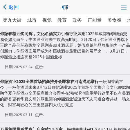
返回
第九大街
城市
视觉
教育
政务
正能量
美食圈
仰韶春糖五奖同辉，文化名酒实力引领行业风潮
2025年成都春季糖酒交
易会如期而至，中国酒业迎来年度高光时刻。3月20日，仰韶酒业携旗下
王牌产品仰韶彩陶坊全系列参加其酒店展，凭借卓越的品牌影响力与产品
创新力，仰韶酒庄展厅成为本届糖酒会最受瞩目的展厅之一。3月21日，
仰韶酒业接连亮相2025中国酒业标
日期:
点击:
2025-03-24
仰韶酒业2025全国首场招商推介会即将在河南渑池举行
一坛陶香藏古
今，一杯美酒话未来3月12日仰韶酒业2025年首场全国推介会文化仰韶陶
融华夏仰韶酒业全国招商推介会即将在河南渑池隆重举行这里不仅有美酒
的醇香更有华夏文明的厚重回响仰韶酒业诚邀天下志同道合者共赴一场文
化、财富与匠心的三重盛宴四大核心亮点
日期:
点击:
2025-03-11
万辰集团量贩零食门店突破1.5万家，好想来单店破1万
3月11日,根据灼识