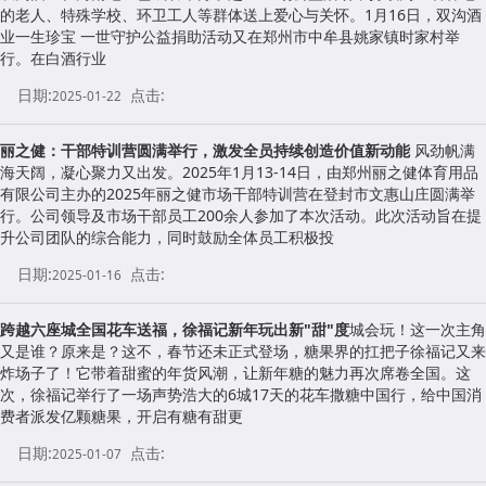
的老人、特殊学校、环卫工人等群体送上爱心与关怀。1月16日，双沟酒
业一生珍宝 一世守护公益捐助活动又在郑州市中牟县姚家镇时家村举
行。在白酒行业
日期:
点击:
2025-01-22
丽之健：干部特训营圆满举行，激发全员持续创造价值新动能
风劲帆满
海天阔，凝心聚力又出发。2025年1月13-14日，由郑州丽之健体育用品
有限公司主办的2025年丽之健市场干部特训营在登封市文惠山庄圆满举
行。公司领导及市场干部员工200余人参加了本次活动。此次活动旨在提
升公司团队的综合能力，同时鼓励全体员工积极投
日期:
点击:
2025-01-16
跨越六座城全国花车送福，徐福记新年玩出新"甜"度
城会玩！这一次主角
又是谁？原来是？这不，春节还未正式登场，糖果界的扛把子徐福记又来
炸场子了！它带着甜蜜的年货风潮，让新年糖的魅力再次席卷全国。这
次，徐福记举行了一场声势浩大的6城17天的花车撒糖中国行，给中国消
费者派发亿颗糖果，开启有糖有甜更
日期:
点击:
2025-01-07