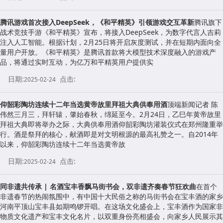
腾讯游戏首次接入DeepSeek，《和平精英》引领游戏交互革新
腾讯旗下
战术竞技手游《和平精英》宣布，将接入DeepSeek，为数字代言人吉莉
注入人工智能。根据计划，2月25日将开启灰度测试，并在短期内面向全
量用户开放。《和平精英》是腾讯首款将大模型技术深度融入的游戏产
品，将通过实时互动，为亿万和平精英用户提供实
日期:
点击:
2025-02-24
仰韶彩陶坊连续十二年当选黄帝故里拜祖大典供奉用酒
顶端新闻记者 陈
伟然三月三，拜轩辕，肇始春秋，绵延至今。2月24日，乙巳年黄帝故里
拜祖大典即将举办之际，大典供奉用酒仰韶彩陶坊灌装仪式在郑州隆重举
行。酒是祭拜的核心，献酒即是对文明根源的最高礼赞之一。自2014年
以来，仰韶彩陶坊连续十二年当选黄帝故
日期:
点击:
2025-02-24
同非遗共传承 | 名酒宝丰香飘马街书会，双非遗齐奏春节狂欢曲
在首个
非遗春节的热闹氛围中，有中国十大民俗之称的马街书会在宝丰酒的家乡
河南平顶山宝丰县如期鸣锣开唱。在这场文化盛会上，宝丰酒作为国家非
物质文化遗产和宝丰文化名片，以双重身份亮相盛会，向家乡人民展示其