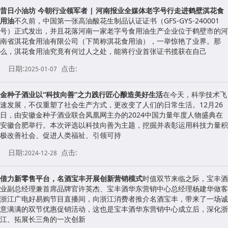
昔日小油坊 今朝行业领军者 | 河南报业全媒体老字号行走进鹤壁淇花食
用油
不久前，中国第一张高油酸花生制品认证证书（GFS-GYS-240001
号）正式发出，并且花落河南一家老字号食用油生产企业位于鹤壁市的河
南省淇花食用油有限公司（下简称淇花食用油），一举惊艳了业界。那
么，淇花食用油究竟有何过人之处，能将行业首张证书揽获在自己
日期:
点击:
2025-01-07
金种子酒业以“科技向善”之力践行匠心酿造美好生活
在今天，科学技术飞
速发展，不仅重塑了社会生产方式，更改变了人们的日常生活。12月26
日，由安徽金种子酒业联合凤凰网主办的2024中国力量年度人物盛典在
安徽合肥举行。本次评选以科技向善为主题，挖掘并表彰运用科技力量积
极改善社会、促进人类福祉、引领可持
日期:
点击:
2024-12-28
借力新零售平台，名酒宝丰开展创新营销模式
时值双节来临之际，宝丰酒
业副总经理兼首席品牌官许英杰、宝丰酒华东营销中心总经理杨建华做客
浙江广电好易购节目直播间，向浙江消费者推介名酒宝丰，带来了一场诚
意满满的双节优惠促销活动，这也是宝丰酒华东营销中心成立后，深化浙
江、拓展长三角的一次创新