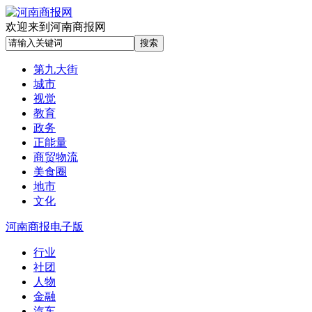
欢迎来到河南商报网
第九大街
城市
视觉
教育
政务
正能量
商贸物流
美食圈
地市
文化
河南商报电子版
行业
社团
人物
金融
汽车