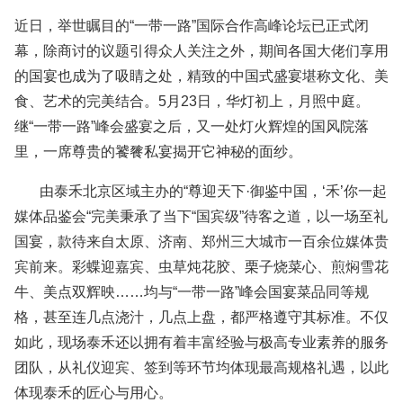
近日，举世瞩目的“一带一路”国际合作高峰论坛已正式闭
幕，除商讨的议题引得众人关注之外，期间各国大佬们享用
的国宴也成为了吸睛之处，精致的中国式盛宴堪称文化、美
食、艺术的完美结合。5月23日，华灯初上，月照中庭。
继“一带一路”峰会盛宴之后，又一处灯火辉煌的国风院落
里，一席尊贵的饕餮私宴揭开它神秘的面纱。
由泰禾北京区域主办的“尊迎天下·御鉴中国，‘禾’你一起
媒体品鉴会“完美秉承了当下“国宾级”待客之道，以一场至礼
国宴，款待来自太原、济南、郑州三大城市一百余位媒体贵
宾前来。彩蝶迎嘉宾、虫草炖花胶、栗子烧菜心、煎焖雪花
牛、美点双辉映
……均与“一带一路”峰会国宴菜品同等规
格，甚至连几点浇汁，几点上盘，都严格遵守其标准。不仅
如此，现场泰禾还以拥有着丰富经验与极高专业素养的服务
团队，从礼仪迎宾、签到等环节均体现最高规格礼遇，以此
体现泰禾的匠心与用心。