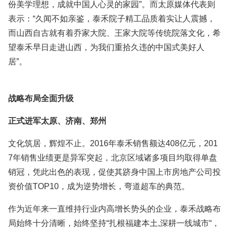
份美学理想，成就中国人心灵的家园”。而太原媒体代表则
表示：“久闻不如亲鉴，泰禾院子精工品质着实让人震撼，
而山西自古就有着乔家大院、王家大院等传统院落文化，希
望泰禾早日走进山西，为我们重拾久违的中国式美好人
居”。
战略布局全面升级
正式进军太原、济南、郑州
文化筑居，辉煌不止。
2016年泰禾销售额达408亿元，201
7年销售业绩更是异军突起，北京区域诸多项目均取得单盘
销冠，凭此出色的表现，促使其跻身中国上市房地产公司投
资价值TOP10，成为逆势增长，弯道超车的典范。
作为近年来一直维持行业内高增长势头的企业，泰禾战略布
局始终十分清晰，始终坚持
“扎根福建本土,深耕一线城市“，