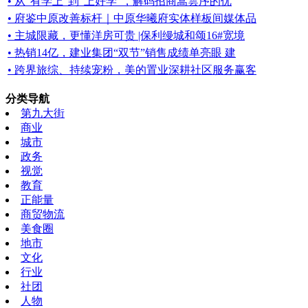
• 从“有学上”到“上好学”，解码招商嵩雲序的优
• 府鉴中原改善标杆｜中原华曦府实体样板间媒体品
• 主城限藏，更懂洋房可贵 |保利缦城和颂16#宽境
• 热销14亿，建业集团“双节”销售成绩单亮眼 建
• 跨界旅综、持续宠粉，美的置业深耕社区服务赢客
分类导航
第九大街
商业
城市
政务
视觉
教育
正能量
商贸物流
美食圈
地市
文化
行业
社团
人物