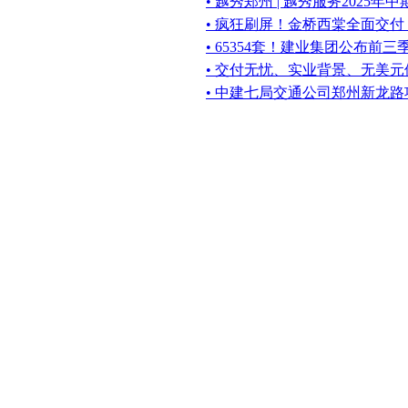
• 越秀郑州 | 越秀服务2025
• 疯狂刷屏！金桥西棠全面交
• 65354套！建业集团公布前
• 交付无忧、实业背景、无美
• 中建七局交通公司郑州新龙