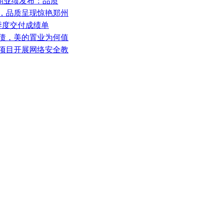
年中期业绩发布：品质
付，品质呈现惊艳郑州
三季度交付成绩单
元债，美的置业为何值
路项目开展网络安全教