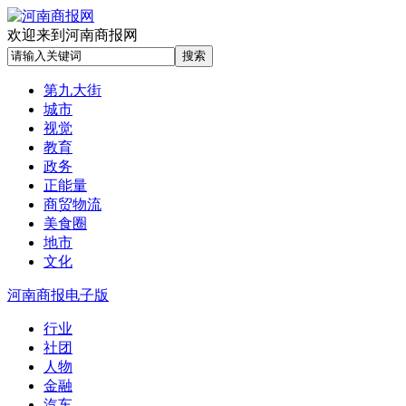
欢迎来到河南商报网
第九大街
城市
视觉
教育
政务
正能量
商贸物流
美食圈
地市
文化
河南商报电子版
行业
社团
人物
金融
汽车