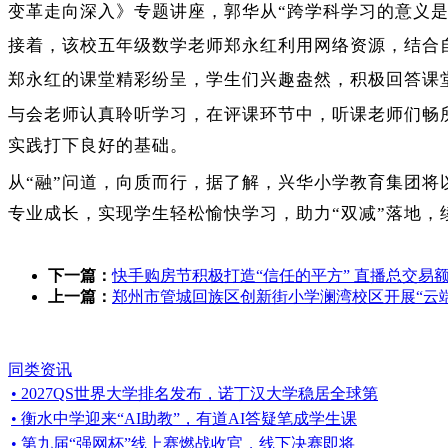
变革走向深入》专题讲座，郭华从“跨学科学习的意义是
接着，该校五年级数学老师郑永红利用网络资源，结合
郑永红的课堂精彩纷呈，学生们兴趣盎然，积极回答课
与会老师认真聆听学习，在评课环节中，听课老师们畅
实践打下良好的基础。
从“融”问道，向质而行，据了解，兴华小学教育集团
专业成长，实现学生轻松愉快学习，助力“双减”落地，
下一篇：
快手购房节积极打造“信任的平方” 直播总交易额
上一篇：
郑州市管城回族区创新街小学澜湾校区开展“云
同类资讯
• 2027QS世界大学排名发布，诺丁汉大学稳居全球第
• 衡水中学迎来“AI助教”，有道AI答疑笔成学生课
• 第九届“强网杯”线上赛燃战收官，线下决赛即将