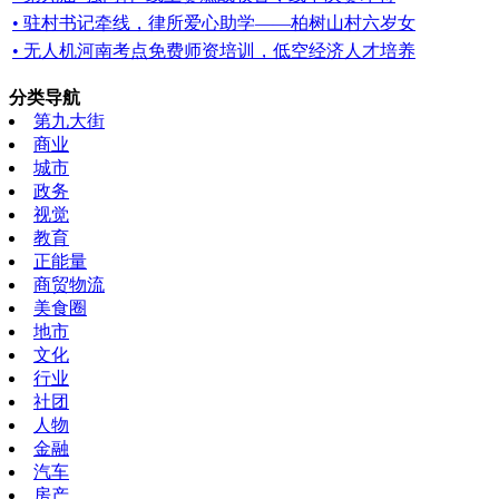
• 驻村书记牵线，律所爱心助学——柏树山村六岁女
• 无人机河南考点免费师资培训，低空经济人才培养
分类导航
第九大街
商业
城市
政务
视觉
教育
正能量
商贸物流
美食圈
地市
文化
行业
社团
人物
金融
汽车
房产