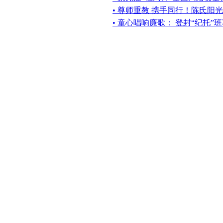
• 尊师重教 携手同行！陈氏阳
• 童心唱响廉歌： 登封“纪托”