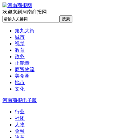
欢迎来到河南商报网
第九大街
城市
视觉
教育
政务
正能量
商贸物流
美食圈
地市
文化
河南商报电子版
行业
社团
人物
金融
汽车