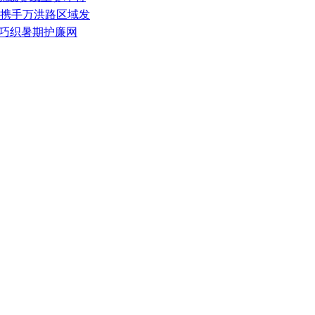
光携手万洪路区域发
班巧织暑期护廉网