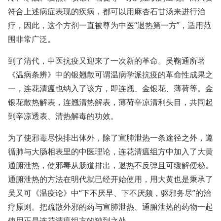
符合上述病症表现的疾病，都可以用麻杏石甘汤来进行治
疗，因此，这个方剂一直被尊为中医“退热第一方”，适用范
围非常广泛。
到了清代，中医抗疫又迎来了一次新的革命。吴鞠通所著
《温病条辨》中的银翘散可谓温病学派抗疫的革命性成果之
一，连花清瘟也纳入了该方，即连翘、金银花、薄荷等。金
银花散热解表，连翘清热解表，薄荷辛凉清利头目，共同起
到辛凉透表、清热解毒的功效。
为了使邪毒尽快排出体外，除了宣肺泄热一条途径之外，遵
循肺与大肠相表里的中医理论，连花清瘟组方中加入了大黄
通腑泄热，使邪毒从肠道排出，退热不反弹且可缓解便秘。
通腑泄热的方法在明代就已经开始使用，用大黄也是秉承了
吴又可《温疫论》中“下不厌早、下不厌频，驱邪务尽”的治
疗原则。把疏散外邪的药与宣肺泄热、通腑泄热的药物一起
使用正是连花清瘟组方的独到之处。