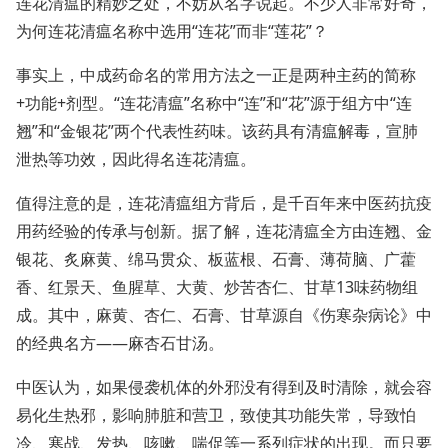
连花清瘟的精妙之处，不妨从名字说起。不少人非常好奇，
为何连花清瘟名称中选用“连花”而非“莲花”？
事实上，中成药命名的常用方法之一正是两种主药的简称
+功能+剂型。“连花清瘟”名称中“连”和“花”源于组方中“连
翘”和“金银花”两个代表性药味。该药具有清瘟解毒，宣肺
泄热等功效，因此得名连花清瘟。
值得注意的是，连花清瘟组方背后，是千百年来中医药抗疫
用药经验的传承与创新。据了解，连花清瘟全方由连翘、金
银花、炙麻黄、绵马贯众、板蓝根、石膏、薄荷脑、广藿
香、红景天、鱼腥草、大黄、炒苦杏仁、甘草13味药物组
成。其中，麻黄、杏仁、石膏、甘草源自《伤寒杂病论》中
的经典名方——麻杏石甘汤。
中医认为，如果侵袭机体的外邪没有得到及时清除，就会容
易化生热邪，影响肺脏和营卫，致使其功能失常，导致怕
冷、寒战、发热、咳嗽、喘促等一系列症状的出现。而只要