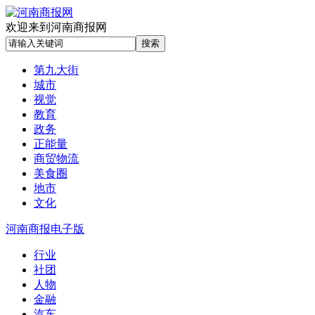
欢迎来到河南商报网
第九大街
城市
视觉
教育
政务
正能量
商贸物流
美食圈
地市
文化
河南商报电子版
行业
社团
人物
金融
汽车