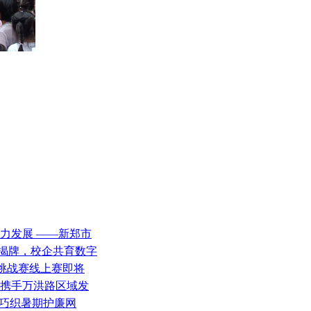
助力发展 ——新郑市
院揭牌，校企共育数字
全挑战赛线上赛即将
光携手万洪路区域发
班巧织暑期护廉网