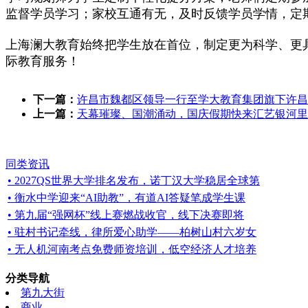
监督学员学习；家校互通有无，及时反馈学员学情，定
上海澜大教育始终把学生放在首位，制定更为科学、更
际教育服务！
下一篇：
许昌市魏都区领导一行至学大教育集团旗下许昌
上一篇：
天幕璀璨、国潮涌动，国庆假期快来汇艺银河里
同类资讯
• 2027QS世界大学排名发布，诺丁汉大学稳居全球第
• 衡水中学迎来“AI助教”，有道AI答疑笔成学生课
• 第九届“强网杯”线上赛燃战收官，线下决赛即将
• 驻村书记牵线，律所爱心助学——柏树山村六岁女
• 无人机河南考点免费师资培训，低空经济人才培养
分类导航
第九大街
商业