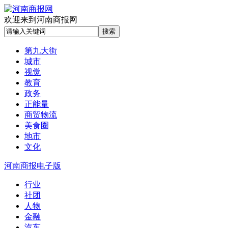
欢迎来到河南商报网
第九大街
城市
视觉
教育
政务
正能量
商贸物流
美食圈
地市
文化
河南商报电子版
行业
社团
人物
金融
汽车