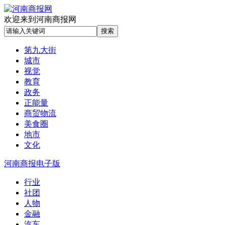
欢迎来到河南商报网
第九大街
城市
视觉
教育
政务
正能量
商贸物流
美食圈
地市
文化
河南商报电子版
行业
社团
人物
金融
汽车