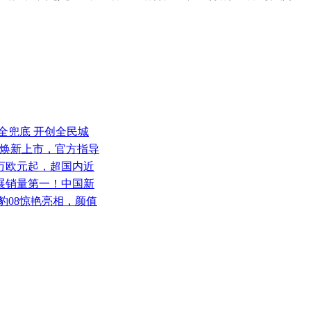
全兜底 开创全民城
M-i焕新上市，官方指导
5万欧元起，超国内近
谷车展销量第一！中国新
豹08惊艳亮相，颜值