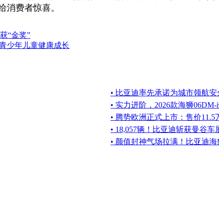
带给消费者惊喜。
获“金奖”
村青少年儿童健康成长
• 比亚迪率先承诺为城市领航安
• 实力进阶，2026款海狮06D
• 腾势欧洲正式上市：售价11.
• 18,057辆！比亚迪斩获曼
• 颜值封神气场拉满！比亚迪海