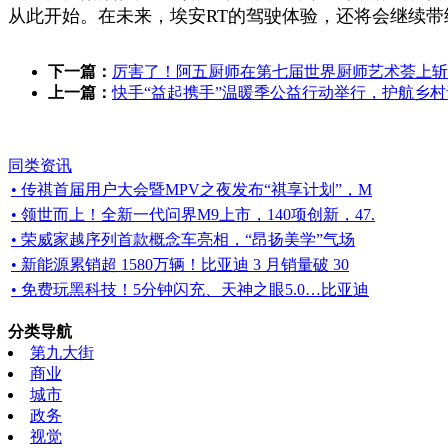
从此开始。在未来，埃安RT的驾驶体验，还将会继续
下一篇：
厉害了！阿五厨师在第七届世界厨师艺术荟上斩
上一篇：
快手“益起携手”温暖季公益行动举行，护航乡
同类资讯
• 传祺首届用户大会暨MPV之夜发布“祺享计划”，M
• 领世而上！全新一代问界M9上市，140项创新，47.
• 荣威家越序列首款概念车亮相，“昂扬美学”气场
• 新能源累销超 1580万辆！比亚迪 3 月销量破 30
• 免费玩黑科技！5分钟闪充、天神之眼5.0…比亚迪
分类导航
第九大街
商业
城市
政务
视觉