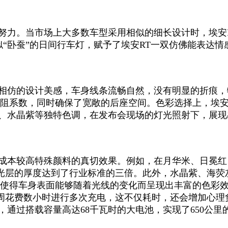
的努力。当市场上大多数车型采用相似的细长设计时，埃安
似“卧蚕”的日间行车灯，赋予了埃安RT一双仿佛能表达情
相仿的设计美感，车身线条流畅自然，没有明显的折痕，特
的低风阻系数，同时确保了宽敞的后座空间。色彩选择上，埃
米、水晶紫等独特色调，在发布会现场的灯光照射下，展
了成本较高特殊颜料的真切效果。例如，在月华米、日冕
光层的厚度达到了行业标准的三倍。此外，水晶紫、海荧灰
，使得车身表面能够随着光线的变化而呈现出丰富的色彩
花费数小时进行多次充电，这不仅耗时，还会增加心理负
，通过搭载容量高达68千瓦时的大电池，实现了650公里