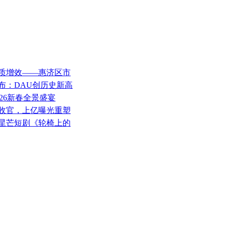
提质增效——惠济区市
发布：DAU创历史新高
026新春全景盛宴
会收官，上亿曝光重塑
手星芒短剧《轮椅上的