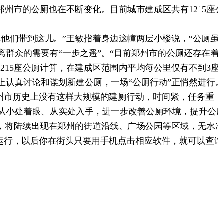
市的公厕也在不断变化。目前城市建成区共有1215座公
们带到这儿。”王敏指着身边这幢两层小楼说，“公厕虽小
群众的需要有“一步之遥”。“目前郑州市的公厕还存在着
215座公厕计算，在建成区范围内平均每公里仅有不到3
真讨论和谋划新建公厕，一场“公厕行动”正悄然进行。“
州市历史上没有这样大规模的建厕行动，时间紧，任务重
州从小处着眼、从实处入手，进一步改善公厕环境，提升
，将陆续出现在郑州的街道沿线、广场公园等区域，无水
台运行，以后你在街头只要用手机点击相应软件，就可以查