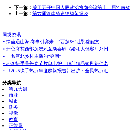
下一篇：
关于召开中国人民政治协商会议第十二届河南省
上一篇：
第六届河南省道德模范揭晓
同类资讯
• 绿茵遇山海 赛事引宾来｜“西超杯”让鄂豫皖文
• 开心麻花西部沉浸式互动喜剧《婚礼大镖客》郑州
• 一名河北乡村主播的“突围”
• 2026快手星芒春节片单出炉，18部精品短剧陪伴老
• 《2025快手热点年度趋势报告》出炉：全民热点汇
分类导航
第九大街
商业
城市
政务
视觉
教育
正能量