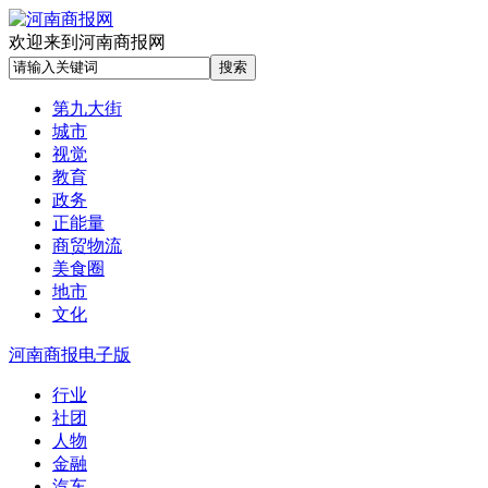
欢迎来到河南商报网
第九大街
城市
视觉
教育
政务
正能量
商贸物流
美食圈
地市
文化
河南商报电子版
行业
社团
人物
金融
汽车