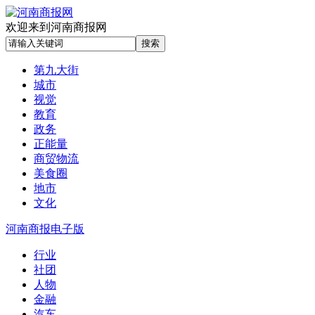
欢迎来到河南商报网
第九大街
城市
视觉
教育
政务
正能量
商贸物流
美食圈
地市
文化
河南商报电子版
行业
社团
人物
金融
汽车