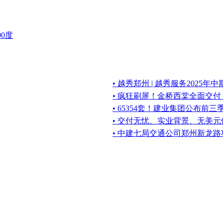
0度
• 越秀郑州 | 越秀服务2025
• 疯狂刷屏！金桥西棠全面交
• 65354套！建业集团公布前
• 交付无忧、实业背景、无美
• 中建七局交通公司郑州新龙