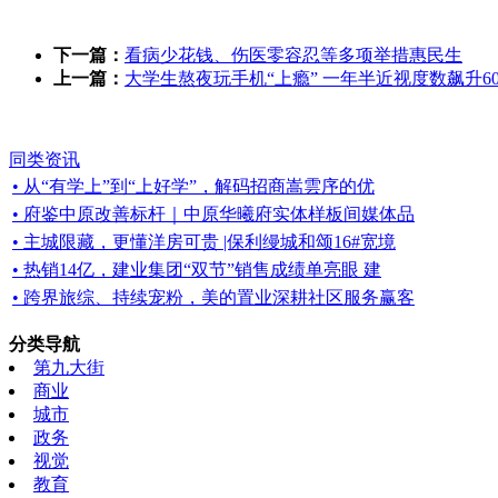
下一篇：
看病少花钱、伤医零容忍等多项举措惠民生
上一篇：
大学生熬夜玩手机“上瘾” 一年半近视度数飙升60
同类资讯
• 从“有学上”到“上好学”，解码招商嵩雲序的优
• 府鉴中原改善标杆｜中原华曦府实体样板间媒体品
• 主城限藏，更懂洋房可贵 |保利缦城和颂16#宽境
• 热销14亿，建业集团“双节”销售成绩单亮眼 建
• 跨界旅综、持续宠粉，美的置业深耕社区服务赢客
分类导航
第九大街
商业
城市
政务
视觉
教育