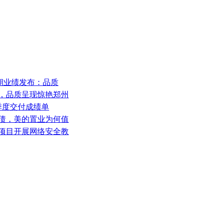
年中期业绩发布：品质
付，品质呈现惊艳郑州
三季度交付成绩单
元债，美的置业为何值
路项目开展网络安全教