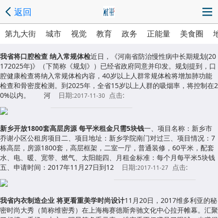
返回
第九大街
城市
视觉
教育
政务
正能量
美食圈
我省将口腔检查 纳入常规体检
近日，《河南省防治慢性病中长期规划(20
172025年)》（下简称《规划》）已经省政府同意并印发。规划提到，口
腔健康检查将纳入常规体检内容，40岁以上人群常规体检将增加肺功能
检查和骨密度检测。到2025年，全省15岁以上人群的吸烟率，将控制在2
0%以内。 河
日期:
点击:
2017-11-30
新乡开放1800套高层房源 每平米租金只需5块钱
一、项目名称：新乡市
乔谢小区公租房项目二、项目地址：新乡学院南门对过三、项目情况：7
栋高层，房源1800套，高层框架，二室一厅，普通装修，60平米，配套
水、电、暖、宽带、燃气、太阳能四、月租金标准：每个月每平米5块钱
五、申请时间：2017年11月27日到12
日期:
点击:
2017-11-27
我省内衣制造企业 将更看重美学时尚设计
11月20日，2017维多利亚的秘
密时尚大秀（简称维密秀）在上海梅赛德斯奔驰文化中心拉开帷幕。汇聚