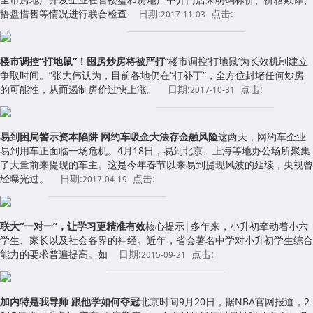
捂盘惜售等情况进行联合检查
日期:
点击:
2017-11-03
楼市调控“打地鼠”！囤房炒房将被严打
“楼市调控‘打地鼠’为长效机制建立
争取时间。”张大伟认为，目前各地仍在“打补丁”，全方位封堵任何炒房
的可能性，从而遏制房价过快上涨。
日期:
点击:
2017-10-31
易到困局警示资本陷阱 网约车吸金大法存金融风险
这两天，网约车企业
易到用车正面临一场危机。4月18日，易到北京、上海等地办公场所聚集
了大量前来提现的车主。这是今年春节以来易到提现风波的延续，央视曾
经曝光过。
日期:
点击:
2017-04-19
联大“一对一”，让学习更精准有效
核心提示│多年来，小升初牵动着小六
学生、家长以及社会各界的神经。近年，省会著名中学对小升初学生综合
能力的要求普遍提高。如
日期:
点击:
2015-09-21
加内特是我导师 跟他学如何夺冠
北京时间9月20日，据NBA官网报道，2