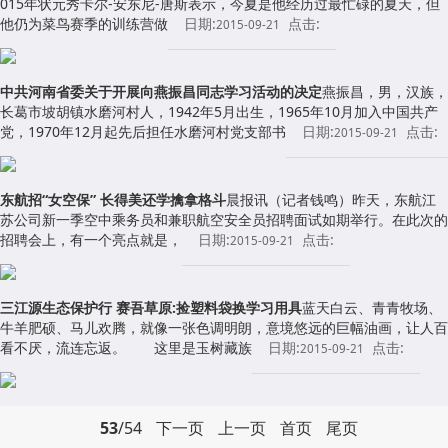
015年状元秀卡尔-安东尼-唐斯表示，今夏是他经历过最忙碌的夏天，但
他仍为菜鸟赛季的训练营做
日期:
点击:
2015-09-21
中共河南省委关于开展向燕振昌同志学习活动的决定
燕振昌，男，汉族，
长葛市坡胡镇水磨河村人，1942年5月出生，1965年10月加入中国共产
党，1970年12月起先后担任水磨河村党支部书
日期:
点击:
2015-09-21
东航招“女空保” 长得美还学擒拿格斗
晨报讯（记者钱鸣）昨天，东航江
苏公司新一季空中乘务员和兼职航空安全员招聘面试如期举行。在此次的
招聘会上，有一个亮点就是，
日期:
点击:
2015-09-21
三江源生态保护行 赛吾草原:捡塑料袋换学习用具
蓝天白云、青青牧场、
牛羊肥硕、马儿欢腾，就像一张色调明朗，意境悠远的巨幅油画，让人百
看不厌，流连忘返。 这里是玉树藏族
日期:
点击:
2015-09-21
53
/54
下一页
上一页
首页
尾页