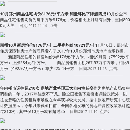
10月郑州商品住宅均价8176元/平方米 销量环比下降超四成
10月份全市
商品住宅销售均价为每平方米8176元，价格相比上月略有回升，重回800
0元大关
日期:
点击:
2017-11-14
郑州10月新房均价8176元/┫ 二手房均价10721元/┫
11月10日，郑州市
住房保障和房地产管理局发布了2017年10月份郑州市房地产市场数据。
新建商品住宅的销售均价为8176元/平方米。相比9月份（7592元/平
方米）上涨584元/平方米。 商品房销售面积267.53万平方米，相比9
月份（492.97万平方米）减少225.44平方
日期:
点击:
2017-11-13
年内楼市调控超210次 房地产业将现三大方向性转变
作为房地产市场集中
调整的一年，2017年注定不平凡。除全国密集下发楼市调控政策外，以
往被忽略的住房租赁市场也在今年获得较大发展。据中原地产研究中心统
计数据显示，今年以来截至目前，全国各地发布的房地产调控政策累计超
过210次，其中仅10月份就有超过25
日期:
点击:
2017-11-10