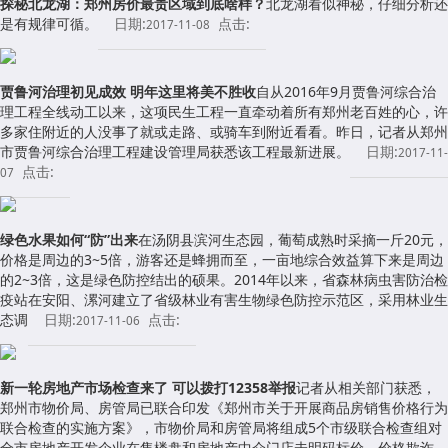
探秘北龙湖：郑州房价最贵区域到底啥样？
北龙湖看似神秘，仔细分析还
是有规律可循。
日期:
点击:
2017-11-08
贾鲁河治理初见成效 明年这里将美不胜收
自从2016年9月贾鲁河综合治
理工程全线动工以来，这项民生工程一直牵动着所有郑州老百姓的心，许
多家住附近的人没事了就或走路、或骑车到附近看看。昨日，记者从郑州
市贾鲁河综合治理工程建设管理局获悉该工程最新进展。
日期:
2017-11-
点击:
07
绿色水果如何“防”出来
在汤阴县滨河生态园，葡萄成熟时采摘一斤20元，
价格是周边的3~5倍，游客还是蜂拥而至，一亩地综合效益算下来是周边
的2~3倍，这是绿色防控结出的硕果。2014年以来，省森林病虫害防治检
疫站在安阳、漯河建立了省级林业有害生物绿色防控示范区，采用林业生
态调
日期:
点击:
2017-11-06
新一轮房地产市场检查来了 可以拨打12358举报
记者从相关部门获悉，
郑州市物价局、房管局已联合印发《郑州市关于开展商品房销售价格行为
联合检查的实施方案》，市物价局和房管局将组成5个市级联合检查组对
全市房地产开发企业在售楼盘和房地产中介门店未明码标价、价格欺诈、