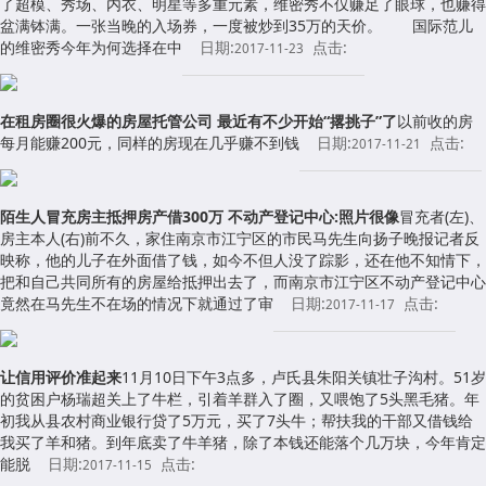
了超模、秀场、内衣、明星等多重元素，维密秀不仅赚足了眼球，也赚得
盆满钵满。一张当晚的入场券，一度被炒到35万的天价。 国际范儿
的维密秀今年为何选择在中
日期:
点击:
2017-11-23
在租房圈很火爆的房屋托管公司 最近有不少开始“撂挑子”了
以前收的房
每月能赚200元，同样的房现在几乎赚不到钱
日期:
点击:
2017-11-21
陌生人冒充房主抵押房产借300万 不动产登记中心:照片很像
冒充者(左)、
房主本人(右)前不久，家住南京市江宁区的市民马先生向扬子晚报记者反
映称，他的儿子在外面借了钱，如今不但人没了踪影，还在他不知情下，
把和自己共同所有的房屋给抵押出去了，而南京市江宁区不动产登记中心
竟然在马先生不在场的情况下就通过了审
日期:
点击:
2017-11-17
让信用评价准起来
11月10日下午3点多，卢氏县朱阳关镇壮子沟村。51岁
的贫困户杨瑞超关上了牛栏，引着羊群入了圈，又喂饱了5头黑毛猪。年
初我从县农村商业银行贷了5万元，买了7头牛；帮扶我的干部又借钱给
我买了羊和猪。到年底卖了牛羊猪，除了本钱还能落个几万块，今年肯定
能脱
日期:
点击:
2017-11-15