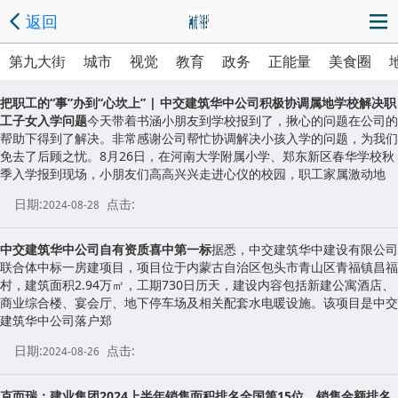
返回
第九大街
城市
视觉
教育
政务
正能量
美食圈
把职工的“事”办到“心坎上” | 中交建筑华中公司积极协调属地学校解决职
工子女入学问题
今天带着书涵小朋友到学校报到了，揪心的问题在公司的
帮助下得到了解决。非常感谢公司帮忙协调解决小孩入学的问题，为我们
免去了后顾之忧。8月26日，在河南大学附属小学、郑东新区春华学校秋
季入学报到现场，小朋友们高高兴兴走进心仪的校园，职工家属激动地
日期:
点击:
2024-08-28
中交建筑华中公司自有资质喜中第一标
据悉，中交建筑华中建设有限公司
联合体中标一房建项目，项目位于内蒙古自治区包头市青山区青福镇昌福
村，建筑面积2.94万㎡，工期730日历天，建设内容包括新建公寓酒店、
商业综合楼、宴会厅、地下停车场及相关配套水电暖设施。该项目是中交
建筑华中公司落户郑
日期:
点击:
2024-08-26
克而瑞：建业集团2024上半年销售面积排名全国第15位、销售金额排名