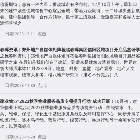
值得期待；总有一种力量，推动城市有序向前。12月10日上午，重装归
来的建中紫金悦城销售中心耀启全城，带着万众期待，于二环城央全新展
卷。建中集团领导、合作方领导、数十家主流媒体、受邀嘉宾和各界人士
满怀喜悦之
日期:
点击:
2023-12-11
春晖资讯｜郑州地产自媒体矩阵莅临春晖集团信阳区域项目开启品鉴研学
之旅
春晖资讯｜郑州地产自媒体矩阵莅临春晖集团信阳区域项目开启品鉴
研学之旅 在最初是我们创造了建筑，到后来是建筑改造着我们。世界建
筑大师贝聿铭11月28-29日，地盘、鲜房、鉴墅、地产观察、地产人文、
楼市观澜、楼市大参考、楼八地产研究所（排名不分先后）八
日期:
点击:
2023-11-30
建业物业“2023秋季物业服务品质专项提升行动”成功开展！
10月初，建
业物业正式启动2023秋季物业服务品质专项提升行动，围绕管家、礼
兵、维修、保洁、绿化五个基础服务条线以及呼叫指挥中心，同步开展了
铁鹰行动、啄木鸟行动、蓝盾行动、绿茵行动、融冰行动等十余项专项行
动，以更高标准
日期:
点击:
2023-11-20