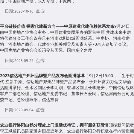
报，中国房地产报，东方今报，中原网，
日期:
点击:
2023-10-16
平台链接价值 探索代建新方向——中原建业代建信赖体系发布
9月24日，
由中国房地产业协会主办，中原建业集团承办的聚首中原 共建未来中房
协代建分会工作会议在只有河南戏剧幻城圆满落幕。中房协、河南省房
协、河南地产商会、代建企业相关领导及负责人等70余人参加了会议。
中国房地产业协会会长冯俊从国际、国内多个角度
日期:
点击:
2023-09-25
2023信达地产郑州品牌暨产品发布会圆满落幕！
9月2日15:00，「生于时
代 立新中原」信达地产郑州品牌暨产品发布会，于郑州富力万达文华酒
店圆满举行。金水区副区长李明刚，管城区副区长李建安，中国信达战略
客户二部总经理、信达地产党委书记、董事长石爱民，信达河南分公司党
委书记、总经理燕阳，信达投资
日期:
点击:
2023-09-04
农业银行洛阳白鹤分理处上门激活优待证，拥军服务获赞誉
顶端新闻记者
李玉斌通讯员陈家璐谢恒星近年来，农业银行洛阳分行积极在行内营造拥