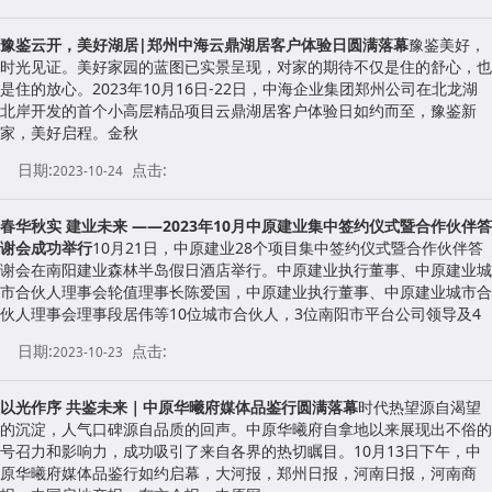
豫鉴云开，美好湖居|郑州中海云鼎湖居客户体验日圆满落幕
豫鉴美好，
时光见证。美好家园的蓝图已实景呈现，对家的期待不仅是住的舒心，也
是住的放心。2023年10月16日-22日，中海企业集团郑州公司在北龙湖
北岸开发的首个小高层精品项目云鼎湖居客户体验日如约而至，豫鉴新
家，美好启程。金秋
日期:
点击:
2023-10-24
春华秋实 建业未来 ——2023年10月中原建业集中签约仪式暨合作伙伴答
谢会成功举行
10月21日，中原建业28个项目集中签约仪式暨合作伙伴答
谢会在南阳建业森林半岛假日酒店举行。中原建业执行董事、中原建业城
市合伙人理事会轮值理事长陈爱国，中原建业执行董事、中原建业城市合
伙人理事会理事段居伟等10位城市合伙人，3位南阳市平台公司领导及4
日期:
点击:
2023-10-23
以光作序 共鉴未来｜中原华曦府媒体品鉴行圆满落幕
时代热望源自渴望
的沉淀，人气口碑源自品质的回声。中原华曦府自拿地以来展现出不俗的
号召力和影响力，成功吸引了来自各界的热切瞩目。10月13日下午，中
原华曦府媒体品鉴行如约启幕，大河报，郑州日报，河南日报，河南商