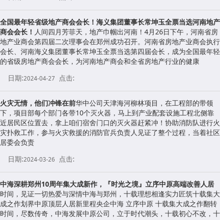
全国最年轻省级地产商会会长！海义集团董事长常坤玉全票当选河南地产
商会会长！
人间四月芳菲天，地产巾帼出河南！4月26日下午，河南省房
地产业商会第四届二次理事会在郑州成功召开。河南省房地产业商会执行
会长、河南海义集团董事长常坤玉全票当选第四届会长，成为全国最年轻
的省级房地产商会会长，为河南地产商会和全省房地产行业的健康
日期:
点击:
2024-04-27
火灾无情，他们冲锋在前
华中公司天津海河柳林项目，在工程部的带领
下，项目部每个部门各带10个灭火器，马上到产业配套设施工程北侧靠
近居民区位置去，拿上咱们宿舍门口的灭火器赶紧冲！协助消防队进行火
灾扑救工作，参与火灾救援的消防官兵负责人见证了整个过程，当着社区
居委会负责
日期:
点击:
2024-03-26
中海深耕郑州10周年集大成新作，『时光之境』立序中原高端改善人居
时间，见证一切热爱与深情中海与郑州，十载理想相逢实力匠筑十载集大
成之作划界中原顶层人居新里程央企中海 立序中原 十载集大成之作翻转
时间，尽数传奇，中海发展中原公司，立于时代潮头，十载初心不改，十