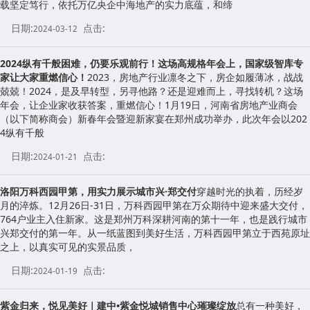
载坚定笃行，依托万亿央企中海地产的实力底蕴，和缔
日期:
点击:
2024-03-12
2024纵有千般困难，仍要乐观前行！这场高规格年会上，国家级智库专
家让大家重燃信心！
2023，房地产行业凛冬之下，房企如履薄冰，战战
兢兢！2024，是及早转型，另寻他路？还是迎难而上，寻找转机？这场
年会，让企业家收获答案，重燃信心！1月19日，河南省房地产业商会
（以下简称商会）新春年会暨迎新家宴在郑州成功举办，此次年会以202
4纵有千般
日期:
点击:
2024-01-21
洛阳万科西园甲第，用实力展示城市兴·郑交付
穿越时光的执着，历经岁
月的淬炼。12月26日-31日，万科西园甲第在万众期待中迎来盛大交付，
764户业主入住新家。这是郑州万科深耕河南的第十一年，也是践行城市
兴郑交付的第一年。从一纸蓝图到美好生活，万科西园甲第立于西苑原址
之上，以真实可见的实景品质，
日期:
点击:
2024-01-19
紫金归来，悦见美好｜建中•紫金悦城销售中心璀璨绽放
总有一种美好，