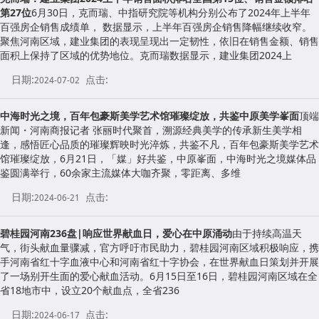
第27位
6月30日，克而瑞、中指研究院等机构分别公布了2024年上半年
百强房企销售成绩单， 数据显示，上半年百强房企销售降幅继续收窄。
聚焦河南区域，建业集团的表现呈现出一定韧性，依旧在销售金额、销售
面积上保持了区域的优势地位。克而瑞数据显示，建业集团2024上
日期:
点击:
2024-07-02
中海时光之境，百年包豪斯美学艺术馆璀璨绽放，共鉴中原美学峯面
顶端
新闻・河南商报记者 张丽时代聚首，溯源经典美学的传承新生美学相
逢，感悟匠心品质的璀璨辉映时光淬炼，共鉴不凡，百年包豪斯美学艺术
馆璀璨绽放，6月21日，「媒」好共鉴，中原峯面，中海时光之境媒体品
鉴圆满举行，60余家主流媒体大咖齐聚，零距离、多维
日期:
点击:
2024-06-21
碧桂园河南236盘|响应世界献血日，爱心在中原涌动
由于持续高温天
气，街头献血量骤减，官方呼吁市民助力，碧桂园河南区域积极响应，携
手河南省红十字血液中心和河南省红十字协会，在世界献血日策划并开展
了一场别开生面的爱心献血活动。6月15日至16日，碧桂园河南区域在全
省18地市中，设立20个献血点，全省236
日期:
点击:
2024-06-17