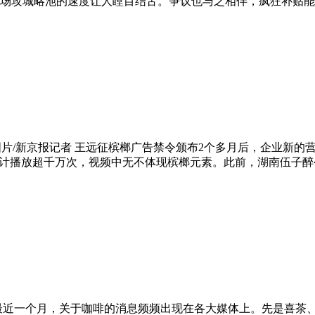
场攻城略池的速度让人瞠目结舌。争议也与之相伴，疯狂补贴能
图片/新京报记者 王远征槟榔广告禁令颁布2个多月后，企业新
累计播放超千万次，视频中无不体现槟榔元素。此前，湖南伍子醉
最近一个月，关于咖啡的消息频频出现在各大媒体上。先是喜茶