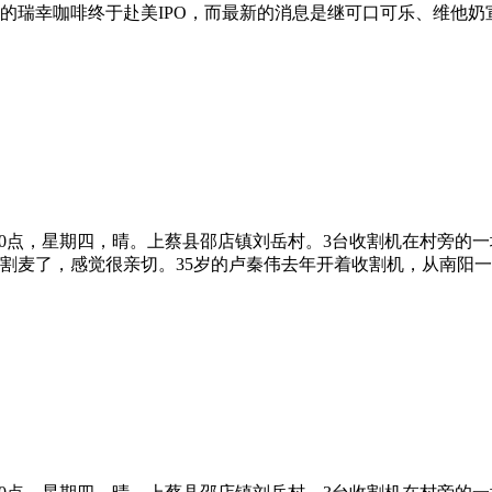
的瑞幸咖啡终于赴美IPO，而最新的消息是继可口可乐、维他奶
午10点，星期四，晴。上蔡县邵店镇刘岳村。3台收割机在村旁的
割麦了，感觉很亲切。35岁的卢秦伟去年开着收割机，从南阳