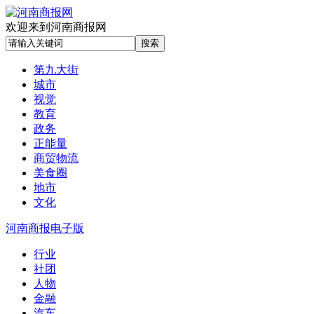
欢迎来到河南商报网
第九大街
城市
视觉
教育
政务
正能量
商贸物流
美食圈
地市
文化
河南商报电子版
行业
社团
人物
金融
汽车