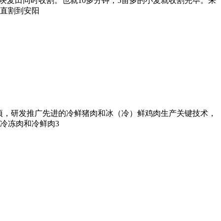
一块麦田同时收割。也就10多分钟，5亩多的小麦就收割完毕。来
一直割到安阳
专项，研发推广先进的冷鲜猪肉和冰（冷）鲜鸡肉生产关键技术，
冷冻肉和冷鲜肉3