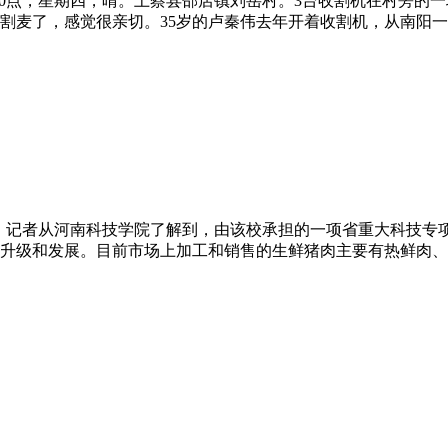
午10点，星期四，晴。上蔡县邵店镇刘岳村。3台收割机在村旁的
割麦了，感觉很亲切。35岁的卢秦伟去年开着收割机，从南阳
日，记者从河南科技学院了解到，由该校承担的一项省重大科技
升级和发展。目前市场上加工和销售的生鲜猪肉主要有热鲜肉、