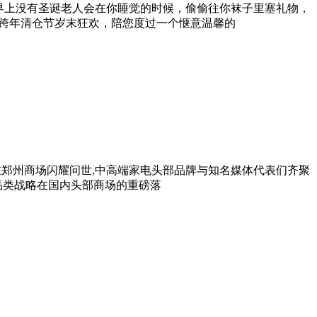
界上没有圣诞老人会在你睡觉的时候，偷偷往你袜子里塞礼物，
将开启跨年清仓节岁末狂欢，陪您度过一个惬意温馨的
在郑州商场闪耀问世,中高端家电头部品牌与知名媒体代表们齐聚
品类战略在国内头部商场的重磅落