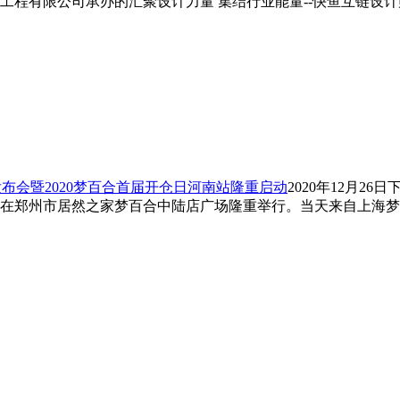
工程有限公司承办的汇聚设计力量 集结行业能量--快鱼互链设
发布会暨2020梦百合首届开仓日河南站隆重启动
2020年12月2
在郑州市居然之家梦百合中陆店广场隆重举行。当天来自上海梦