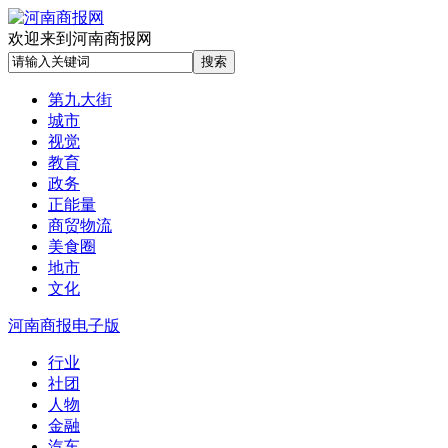
欢迎来到河南商报网
第九大街
城市
视觉
教育
政务
正能量
商贸物流
美食圈
地市
文化
河南商报电子版
行业
社团
人物
金融
汽车