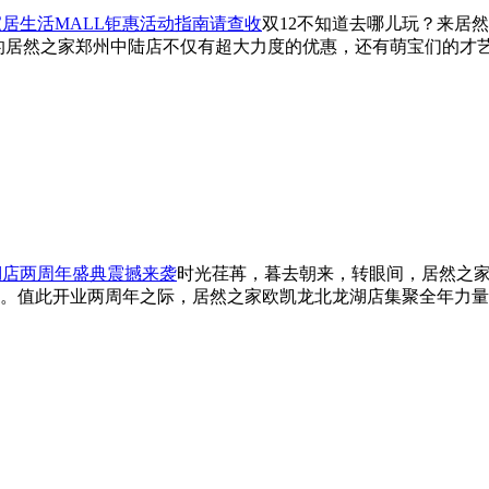
居生活MALL钜惠活动指南请查收
双12不知道去哪儿玩？来居
次的居然之家郑州中陆店不仅有超大力度的优惠，还有萌宝们的才艺
湖店两周年盛典震撼来袭
时光荏苒，暮去朝来，转眼间，居然之
。值此开业两周年之际，居然之家欧凯龙北龙湖店集聚全年力量