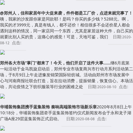
@郑州人，佳和家居年中大促来袭，件件都是工厂价，点进来就完事了！
咦，我家的沙发跟你家是同款耶！是吗？你买的多少钱？5288元。啊，
我买的才3999元，真是有钱人，都不还价！相信很多不会还价星人都会
遇到这样的情况，同一家店同一个东西，尤其是家居这种大件，自己买的
就要比别人买的贵，这痛心的感觉！可是，天地可鉴，我们
日期:
2020-
点击:
08-12
郑州各大市场“掌门”都来了！今天，他们开启了这件大事……
继6月底第
一站活动于金马凯旋启动后，郑州专业市场复商兴市行动月系列活动第二
场，于8月9日上午走进豫发锦荣国际轻纺城。活动由郑州市市场发展中
心与河南商报社联合打造，旨在拉动消费，提振销量，恢复信心。本场活
动，共论疫情之下纺织服装等行业的困难之处
日期:
点击:
2020-08-10
华埔装饰集团携手蓝集装饰 奏响高端装饰市场新乐章
2020年8月8日上午
10:18分，华埔装饰集团牵手蓝集装饰签约仪式新闻发布会于永和龙子湖
广场A座29层蓝集装饰正式启动。
日期:
点击:
2020-08-08