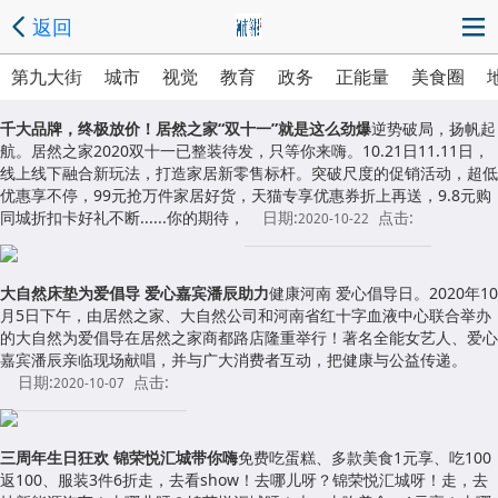
返回
第九大街
城市
视觉
教育
政务
正能量
美食圈
千大品牌，终极放价！居然之家“双十一”就是这么劲爆
逆势破局，扬帆起
航。居然之家2020双十一已整装待发，只等你来嗨。10.21日11.11日，
线上线下融合新玩法，打造家居新零售标杆。突破尺度的促销活动，超低
优惠享不停，99元抢万件家居好货，天猫专享优惠券折上再送，9.8元购
同城折扣卡好礼不断......你的期待，
日期:
点击:
2020-10-22
大自然床垫为爱倡导 爱心嘉宾潘辰助力
健康河南 爱心倡导日。2020年10
月5日下午，由居然之家、大自然公司和河南省红十字血液中心联合举办
的大自然为爱倡导在居然之家商都路店隆重举行！著名全能女艺人、爱心
嘉宾潘辰亲临现场献唱，并与广大消费者互动，把健康与公益传递。
日期:
点击:
2020-10-07
三周年生日狂欢 锦荣悦汇城带你嗨
免费吃蛋糕、多款美食1元享、吃100
返100、服装3件6折走，去看show！去哪儿呀？锦荣悦汇城呀！走，去