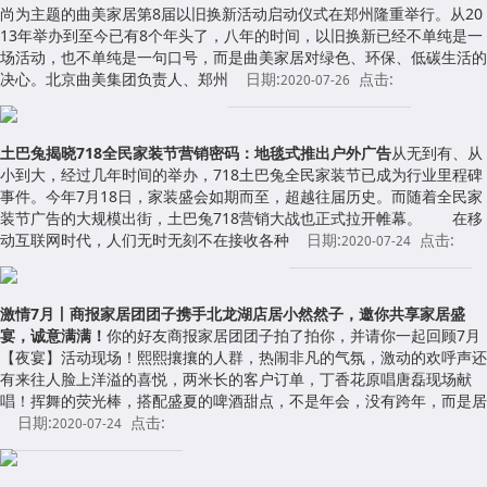
尚为主题的曲美家居第8届以旧换新活动启动仪式在郑州隆重举行。从20
13年举办到至今已有8个年头了，八年的时间，以旧换新已经不单纯是一
场活动，也不单纯是一句口号，而是曲美家居对绿色、环保、低碳生活的
决心。北京曲美集团负责人、郑州
日期:
点击:
2020-07-26
土巴兔揭晓718全民家装节营销密码：地毯式推出户外广告
从无到有、从
小到大，经过几年时间的举办，718土巴兔全民家装节已成为行业里程碑
事件。今年7月18日，家装盛会如期而至，超越往届历史。而随着全民家
装节广告的大规模出街，土巴兔718营销大战也正式拉开帷幕。 在移
动互联网时代，人们无时无刻不在接收各种
日期:
点击:
2020-07-24
激情7月丨商报家居团团子携手北龙湖店居小然然子，邀你共享家居盛
宴，诚意满满！
你的好友商报家居团团子拍了拍你，并请你一起回顾7月
【夜宴】活动现场！熙熙攘攘的人群，热闹非凡的气氛，激动的欢呼声还
有来往人脸上洋溢的喜悦，两米长的客户订单，丁香花原唱唐磊现场献
唱！挥舞的荧光棒，搭配盛夏的啤酒甜点，不是年会，没有跨年，而是居
日期:
点击:
2020-07-24