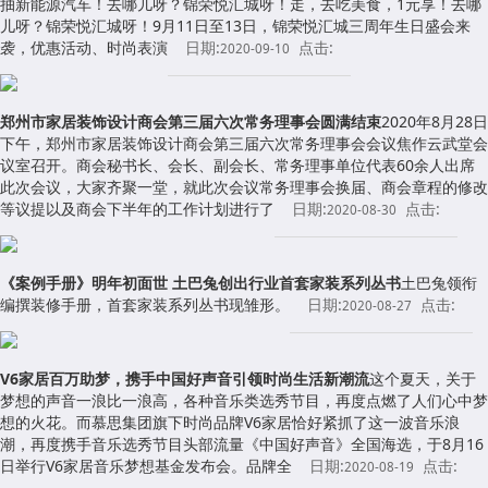
抽新能源汽车！去哪儿呀？锦荣悦汇城呀！走，去吃美食，1元享！去哪
儿呀？锦荣悦汇城呀！9月11日至13日，锦荣悦汇城三周年生日盛会来
袭，优惠活动、时尚表演
日期:
点击:
2020-09-10
郑州市家居装饰设计商会第三届六次常务理事会圆满结束
2020年8月28日
下午，郑州市家居装饰设计商会第三届六次常务理事会会议焦作云武堂会
议室召开。商会秘书长、会长、副会长、常务理事单位代表60余人出席
此次会议，大家齐聚一堂，就此次会议常务理事会换届、商会章程的修改
等议提以及商会下半年的工作计划进行了
日期:
点击:
2020-08-30
《案例手册》明年初面世 土巴兔创出行业首套家装系列丛书
土巴兔领衔
编撰装修手册，首套家装系列丛书现雏形。
日期:
点击:
2020-08-27
V6家居百万助梦，携手中国好声音引领时尚生活新潮流
这个夏天，关于
梦想的声音一浪比一浪高，各种音乐类选秀节目，再度点燃了人们心中梦
想的火花。而慕思集团旗下时尚品牌V6家居恰好紧抓了这一波音乐浪
潮，再度携手音乐选秀节目头部流量《中国好声音》全国海选，于8月16
日举行V6家居音乐梦想基金发布会。品牌全
日期:
点击:
2020-08-19