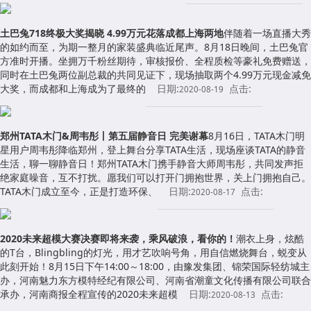
土巴兔718终极大奖揭晓 4.99万元花落成都上海两地
伴随着一场直播大秀
的如约而至，为期一整月的家装盛典临近尾声。8月18日晚间，土巴兔官
方准时开播。坐拥万千粉丝期待，审核报价、全程质检等豪礼免费赠送，
同时在土巴兔两位副总裁的共同见证下，现场抽取两个4.99万元现金减免
大奖，而成都和上海成为了最终的
日期:
点击:
2020-08-19
郑州TATA木门&周韦彤丨第五届静音日 完美谢幕
8月16日，TATA木门明
星用户周韦彤降临郑州，登上舞台分享TATA生活，现场座谈TATA的静音
生活，聊一聊静音日！郑州TATA木门携手静音大师周韦彤，共同发声拒
绝家庭噪音，互不打扰。愿我们可以打开门拥抱世界，关上门拥抱自己。
TATA木门成立至今，正是打造环保、
日期:
点击:
2020-08-17
2020未来超模大赛决赛即将来袭，乘风破浪，看你的！
潮衣上身，炫酷
的T台，Blingbling的灯光，用才艺吹响号角，用自信燃烧舞台，蜕变从
此刻开始！8月15日下午14:00～18:00，由豫发集团、锦荣国际轻纺城主
办，河南魅力东方模特经纪有限公司、河南省潮童文化传播有限公司联合
承办，河南商报全程宣传的2020未来超模
日期:
点击:
2020-08-13