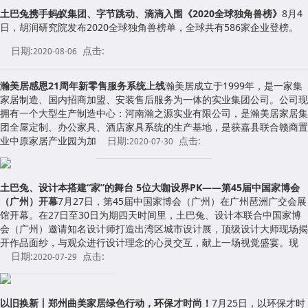
土巴兔携手蚂蚁集团、字节跳动、滴滴入围《2020全球独角兽榜》
8月4
日，胡润研究院发布2020全球独角兽榜单，全球共有586家企业登榜。
日期:
点击:
2020-08-06
瀚美居感恩21周年新零售服务系统上线
瀚美居成立于1999年，是一家集
家居制造、国内招商加盟、安装售后服务为一体的实业集团公司。公司现
拥有一个大型生产制造中心：河南瀚之源实业有限公司，是瀚美居家居集
团全屋定制、办公家具、酒店家具系统的生产基地，是获嘉县联合赣商置
业中原家居产业园为加
日期:
点击:
2020-07-30
土巴兔、设计本搭建“家”的舞台 5位大咖设界PK――第45届中国家博会
（广州）开幕
7月27日，第45届中国家博会（广州）在广州琶洲广交会展
馆开幕。在27日至30日为期四天时间里，土巴兔、设计本联合中国家博
会（广州）邀请知名设计师打造出湾区城市设计展，顶级设计大师现场揭
开作品面纱，与观众进行设计理念的心灵交互，献上一场视觉盛宴。现
日期:
点击:
2020-07-29
以旧换新丨郑州曲美家居绿色行动，环保才时尚！
7月25日，以环保才时