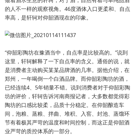
做着酒水生意的轩轲，对于酒，自然有着与单纯品酒
的人不一样的观察视角。46度酒体入口更柔和、自点
率高，是轩轲对仰韶酒现在的印象。
“仰韶彩陶坊在豫酒当中，自点率是比较高的。”说到
这里，轩轲解释了一下自点率的含义。通俗的说，就
是消费者主动购买某某品牌酒的几率。据他介绍，在
郑州，一年喝倒一个白酒品牌。而仰韶彩陶坊的酒，
已经连续4、5年销量不错。说到消费者对于仰韶彩陶
坊的评价，轩轲告诉河南商报记者，大多数都觉得彩
陶坊的口感比较柔，品质十分稳定。在仰韶酿造车
间，泡粮、蒸粮、拌曲、堆积、入窖、封池、蒸馏环
节有着极其严苛的温度和时间控制，而这正是仰韶酒
业严苛的质控体系的一部分。