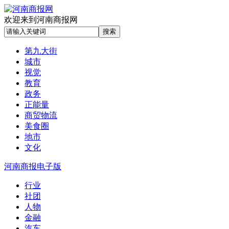
欢迎来到河南商报网
第九大街
城市
视觉
教育
政务
正能量
商贸物流
美食圈
地市
文化
河南商报电子版
行业
社团
人物
金融
汽车