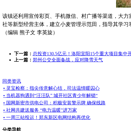
该镇还利用宣传彩页、手机微信、村广播等渠道，大力
社等新型经营主体，建立小麦管理示范田，指导其学习掌
（编辑 熊子文 李英旋）
下一篇：
总投资130.5亿元！洛阳宜阳15个重大项目集中
上一篇：
郑州公交全面备战，应对降雪天气
同类资讯
• 灵宝检察：指尖传意解心结，司法温情暖囚心
• 当机器狗遇到“汪汪队” 城开社区青少年解锁“
• 国网新密市供电公司：积极安装警示牌 确保线路
• 社网共建送服务 “电力温暖”进万家
• 一周三站投运！郑东新区电网结构再优化
分类导航