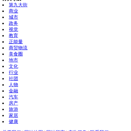
第九大街
商业
城市
政务
视觉
教育
正能量
商贸物流
美食圈
地市
文化
行业
社团
人物
金融
汽车
房产
旅游
家居
健康