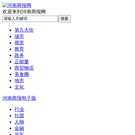
欢迎来到河南商报网
第九大街
城市
视觉
教育
政务
正能量
商贸物流
美食圈
地市
文化
河南商报电子版
行业
社团
人物
金融
汽车