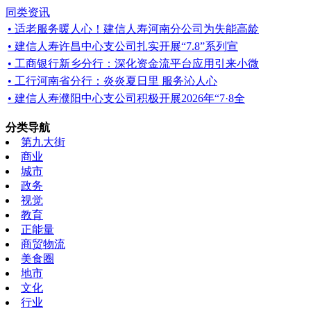
同类资讯
• 适老服务暖人心！建信人寿河南分公司为失能高龄
• 建信人寿许昌中心支公司扎实开展“7.8”系列宣
• 工商银行新乡分行：深化资金流平台应用引来小微
• 工行河南省分行：炎炎夏日里 服务沁人心
• 建信人寿濮阳中心支公司积极开展2026年“7·8全
分类导航
第九大街
商业
城市
政务
视觉
教育
正能量
商贸物流
美食圈
地市
文化
行业