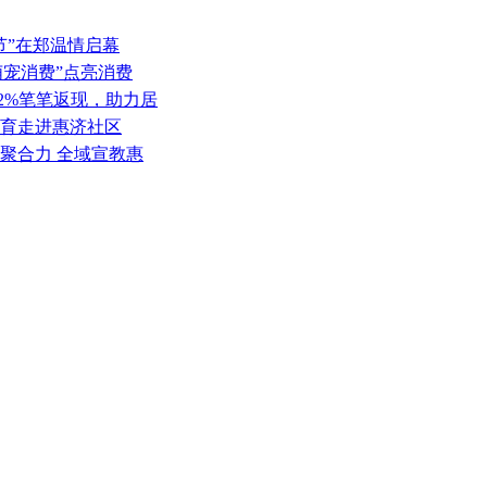
节”在郑温情启幕
萌宠消费”点亮消费
2%笔笔返现，助力居
美育走进惠济社区
领聚合力 全域宣教惠