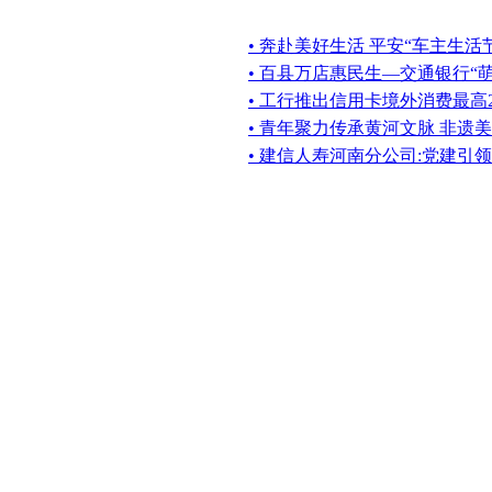
• 奔赴美好生活 平安“车主生活
• 百县万店惠民生—交通银行“
• 工行推出信用卡境外消费最高
• 青年聚力传承黄河文脉 非遗
• 建信人寿河南分公司:党建引