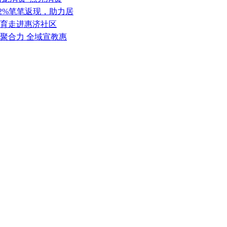
2%笔笔返现，助力居
美育走进惠济社区
领聚合力 全域宣教惠