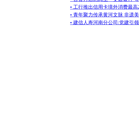
• 工行推出信用卡境外消费最高
• 青年聚力传承黄河文脉 非遗
• 建信人寿河南分公司:党建引