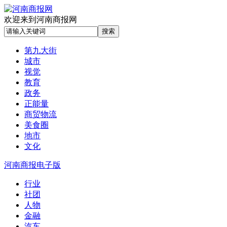
欢迎来到河南商报网
第九大街
城市
视觉
教育
政务
正能量
商贸物流
美食圈
地市
文化
河南商报电子版
行业
社团
人物
金融
汽车