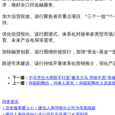
求，做好全口径金融服务。
加大信贷投放。该行聚焦省市重点项目、“三个一批”“7
持。
优化信贷投向。该行图谱式、体系化对接单多类型市场
育、未来产业布局等需求。
加快融资创新。该行围绕价值投行，加强“资金+基金”“
跟进司库建设。该行持续开展体系化营销推介，强化产
下一篇：
中马烹饪大师联手打造“豫见大马·寻味中原”美食
上一篇：
仰韶彩陶坊，河南人荣光 ！仰韶彩陶坊入选首批
同类资讯
• 适老服务暖人心！建信人寿河南分公司为失能高龄
• 建信人寿许昌中心支公司扎实开展“7.8”系列宣