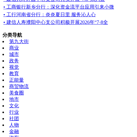
• 工商银行新乡分行：深化资金流平台应用引来小微
• 工行河南省分行：炎炎夏日里 服务沁人心
• 建信人寿濮阳中心支公司积极开展2026年“7·8全
分类导航
第九大街
商业
城市
政务
视觉
教育
正能量
商贸物流
美食圈
地市
文化
行业
社团
人物
金融