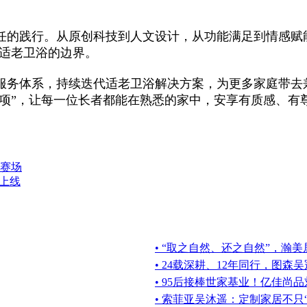
任的践行。从原创科技到人文设计，从功能满足到情感赋
塑适老卫浴的边界。
服务体系，持续迭代适老卫浴解决方案，为更多家庭带去
分项”，让每一位长者都能在熟悉的家中，安享有质感、有
春赛场
暖上线
• “取之自然、还之自然”，瀚美
• 24载深耕、12年同行，图
• 95后接棒世家基业！亿佳尚
• 索菲亚吴沐遥：定制家居不只