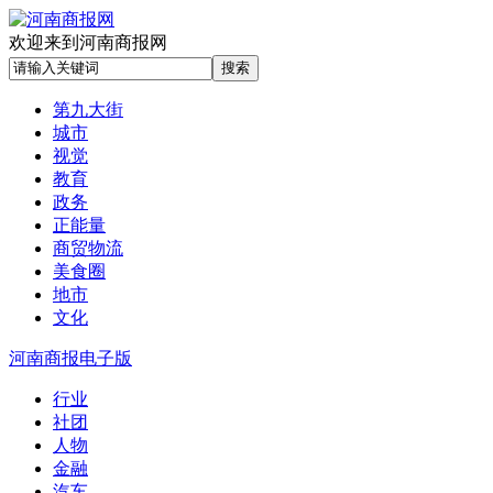
欢迎来到河南商报网
第九大街
城市
视觉
教育
政务
正能量
商贸物流
美食圈
地市
文化
河南商报电子版
行业
社团
人物
金融
汽车