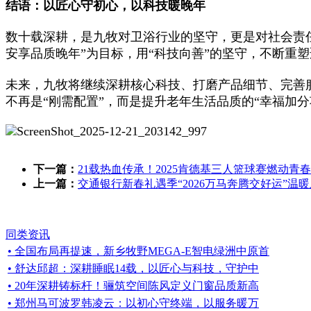
结语：以匠心守初心，以科技暖晚年
数十载深耕，是九牧对卫浴行业的坚守，更是对社会责
安享品质晚年”为目标，用“科技向善”的坚守，不断重
未来，九牧将继续深耕核心科技、打磨产品细节、完善
不再是“刚需配置”，而是提升老年生活品质的“幸福加
下一篇：
21载热血传承！2025肯德基三人篮球赛燃动青
上一篇：
交通银行新春礼遇季“2026万马奔腾交好运”温
同类资讯
• 全国布局再提速，新乡牧野MEGA-E智电绿洲中原首
• 舒达邱超：深耕睡眠14载，以匠心与科技，守护中
• 20年深耕铸标杆！骊筑空间陈风定义门窗品质新高
• 郑州马可波罗韩凌云：以初心守终端，以服务暖万