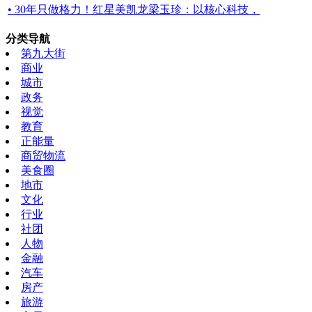
• 30年只做格力！红星美凯龙梁玉珍：以核心科技，
分类导航
第九大街
商业
城市
政务
视觉
教育
正能量
商贸物流
美食圈
地市
文化
行业
社团
人物
金融
汽车
房产
旅游