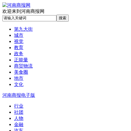
欢迎来到河南商报网
第九大街
城市
视觉
教育
政务
正能量
商贸物流
美食圈
地市
文化
河南商报电子版
行业
社团
人物
金融
汽车