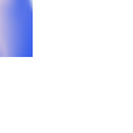
联合推出一支AI生成的品牌共创短片。该片以快手生活服
，生动传递“快手生活服务助力商家生意向上”的合作理
性增长动力，助力好生意“飞上天”。
经验交流，从沉浸式体验到品牌共创展示，本次2026快
5 月 15 日 10:00，锁定 @快手生活服务 直播
经营更智能、好生意可持续。