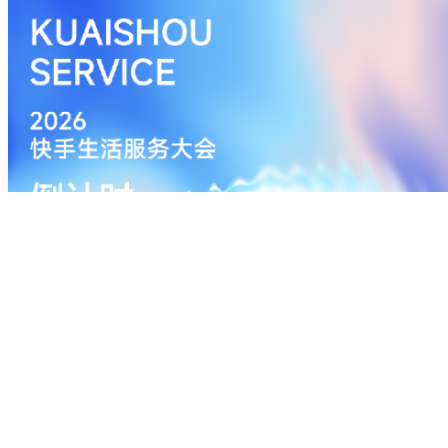
大会期间，快手生活服务还携手六家不同赛道合作商家，
素深度融合，通过飞天、穿云、越城等富有想象力的画面
活服务赛道的经营活力，寓意快手将为合作伙伴提供确定
从行业趋势解读到产品升级分享，从AI技术落地到实战
一场行业前沿的思想碰撞，也会是一次务实高效的赋能之旅。
案，共赴高质量发展的星辰大海，让好服务被看见、好