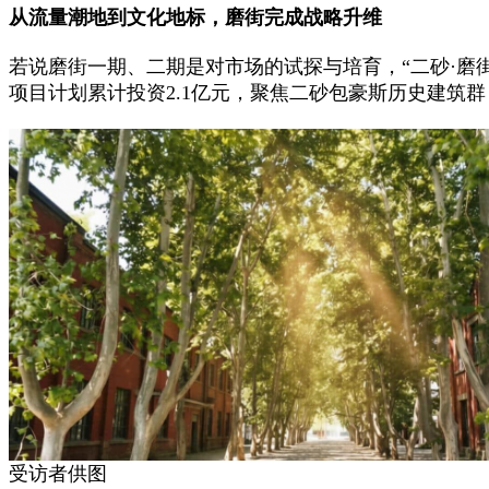
从流量潮地到文化地标，磨街完成战略升维
若说磨街一期、二期是对市场的试探与培育，“二砂·磨
项目计划累计投资2.1亿元，聚焦二砂包豪斯历史建筑
受访者供图