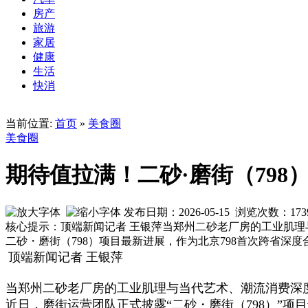
房产
旅游
家居
健康
生活
快消
当前位置:
首页
»
美食圈
美食圈
期待值拉满！二砂·磨街（79
发布日期：2026-05-15 浏览次数：
173
核心提示：顶端新闻记者 王银萍当郑州二砂老厂房的工业肌
二砂・磨街（798）项目最新进展，作为北京798首次跨省深
顶端新闻记者 王银萍
当郑州二砂老厂房的工业肌理与当代艺术、潮流消费深
近日，磨街运营团队正式披露“二砂・磨街（798）”项