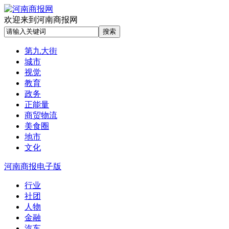
欢迎来到河南商报网
第九大街
城市
视觉
教育
政务
正能量
商贸物流
美食圈
地市
文化
河南商报电子版
行业
社团
人物
金融
汽车