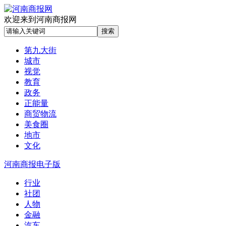
欢迎来到河南商报网
第九大街
城市
视觉
教育
政务
正能量
商贸物流
美食圈
地市
文化
河南商报电子版
行业
社团
人物
金融
汽车