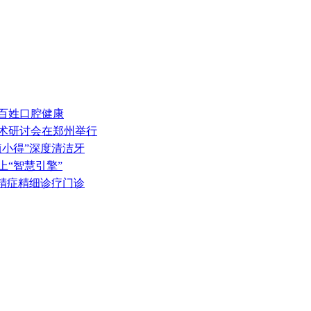
原百姓口腔健康
学术研讨会在郑州举行
植小得”深度清洁牙
上“智慧引擎”
无精症精细诊疗门诊