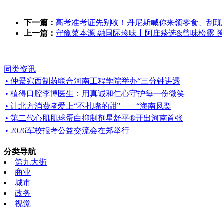
下一篇：
高考准考证先别收！丹尼斯喊你来领零食、刮现
上一篇：
守豫菜本源 融国际珍味丨阿庄臻选&曾味松露 
同类资讯
• 仲景宛西制药联合河南工程学院举办“三分钟讲透
• 植得口腔李博医生：用真诚和仁心守护每一份微笑
• 让北方消费者爱上“不扎嘴的甜”——“海南凤梨
• 第二代心肌肌球蛋白抑制剂星舒平®开出河南首张
• 2026军校报考公益交流会在郑举行
分类导航
第九大街
商业
城市
政务
视觉
教育