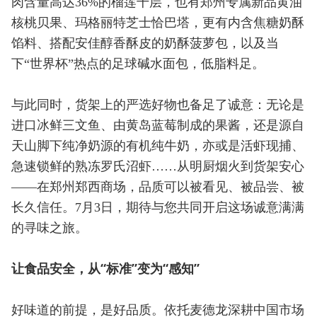
肉含量高达36%的榴莲千层，也有郑州专属新品黄油
核桃贝果、玛格丽特芝士恰巴塔，更有内含焦糖奶酥
馅料、搭配安佳醇香酥皮的奶酥菠萝包，以及当
下“世界杯”热点的足球碱水面包，低脂料足。
与此同时，货架上的严选好物也备足了诚意：无论是
进口冰鲜三文鱼、由黄岛蓝莓制成的果酱，还是源自
天山脚下纯净奶源的有机纯牛奶，亦或是活虾现捕、
急速锁鲜的熟冻罗氏沼虾……从明厨烟火到货架安心
——在郑州郑西商场，品质可以被看见、被品尝、被
长久信任。7月3日，期待与您共同开启这场诚意满满
的寻味之旅。
让食品安全，从“标准”变为“感知”
好味道的前提，是好品质。依托麦德龙深耕中国市场