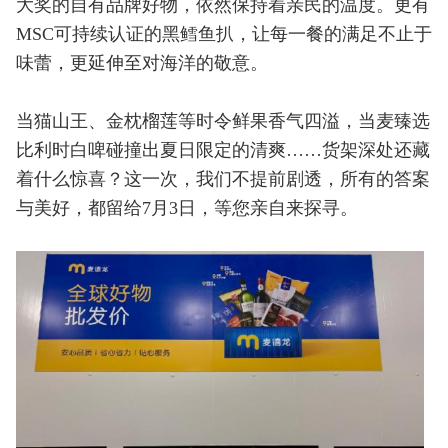
大奖的自有品牌好物，依然保持着亲民的温度。更有
MSC可持续认证的黑鳕鱼扒，让每一餐的满足不止于
味蕾，更延伸至对海洋的敬意。
当猫山王、金枕榴莲等时令鲜果香气四溢，当麦臻选
比利时白啤碰撞出夏日限定的清爽……货架深处还藏
着什么惊喜？这一次，我们不提前剧透，所有的答案
与美好，都留给7月3日，等您亲自来探寻。