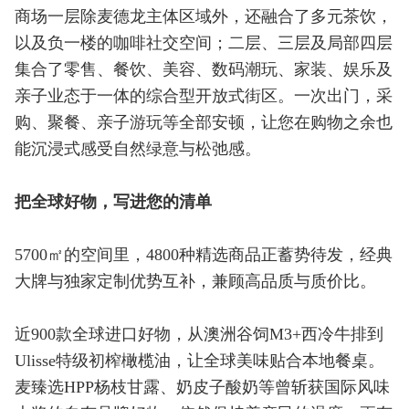
商场一层除麦德龙主体区域外，还融合了多元茶饮，
以及负一楼的咖啡社交空间；二层、三层及局部四层
集合了零售、餐饮、美容、数码潮玩、家装、娱乐及
亲子业态于一体的综合型开放式街区。一次出门，采
购、聚餐、亲子游玩等全部安顿，让您在购物之余也
能沉浸式感受自然绿意与松弛感。
把全球好物，写进您的清单
5700㎡的空间里，4800种精选商品正蓄势待发，经典
大牌与独家定制优势互补，兼顾高品质与质价比。
近900款全球进口好物，从澳洲谷饲M3+西冷牛排到
Ulisse特级初榨橄榄油，让全球美味贴合本地餐桌。
麦臻选HPP杨枝甘露、奶皮子酸奶等曾斩获国际风味