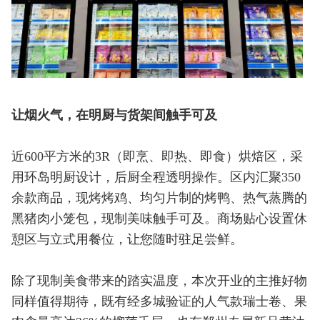
让烟火气，在明厨与货架间触手可及
近600平方米的3R（即烹、即热、即食）烘焙区，采
用环岛明厨设计，后厨全程透明操作。区内汇聚350
余款商品，现烤烤鸡、均匀片制的烤鸭、热气蒸腾的
黑猪肉小笼包，现制美味触手可及。商场贴心设置休
憩区与立式用餐位，让您随时驻足尝鲜。
除了现制美食带来的踏实温度，本次开业的主推好物
同样值得期待，既有经多城验证的人气款瑞士卷、果