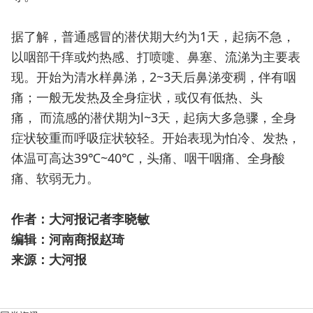
据了解，普通感冒的潜伏期大约为1天，起病不急，
以咽部干痒或灼热感、打喷嚏、鼻塞、流涕为主要表
现。开始为清水样鼻涕，2~3天后鼻涕变稠，伴有咽
痛；一般无发热及全身症状，或仅有低热、头
痛，
而流感的潜伏期为l~3天，起病大多急骤，全身
症状较重而呼吸症状较轻。开始表现为怕冷、发热，
体温可高达39℃~40℃，头痛、咽干咽痛、全身酸
痛、软弱无力。
作者：
大河报记者李晓敏
编辑：河南商报赵琦
来源：大河报