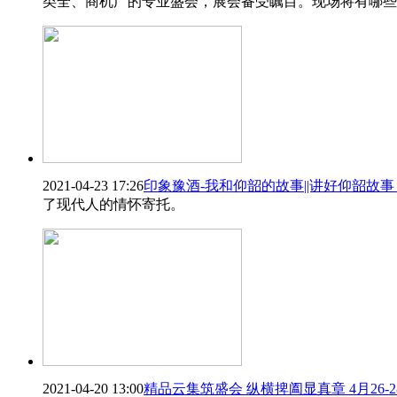
类全、商机广的专业盛会，展会备受瞩目。现场将有哪些
2021-04-23 17:26
印象豫酒-我和仰韶的故事||讲好仰韶故
了现代人的情怀寄托。
2021-04-20 13:00
精品云集筑盛会 纵横捭阖显真章 4月26