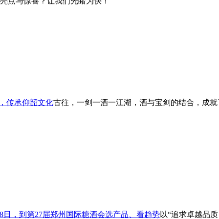
亮点与惊喜？让我们先睹为快！
事，传承仰韶文化
古往，一剑一酒一江湖，酒与宝剑的结合，成就
-28日，到第27届郑州国际糖酒会选产品、看趋势
以“追求卓越品质