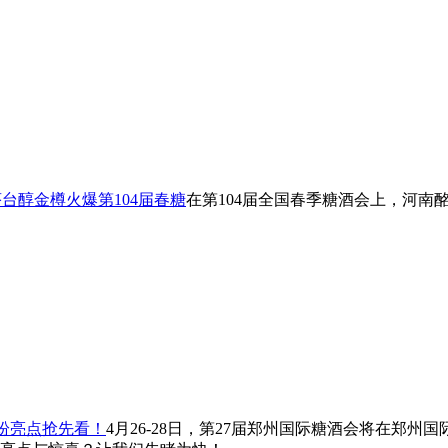
茅台醇金樽火爆第104届春糖
在第104届全国春季糖酒会上，河
缤纷亮点抢先看！
4月26-28日，第27届郑州国际糖酒会将在郑州