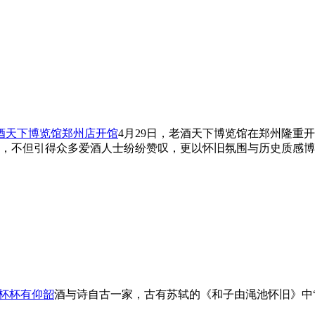
老酒天下博览馆郑州店开馆
4月29日，老酒天下博览馆在郑州隆重
，不但引得众多爱酒人士纷纷赞叹，更以怀旧氛围与历史质感博
，杯杯有仰韶
酒与诗自古一家，古有苏轼的《和子由渑池怀旧》中