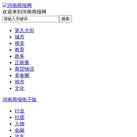
欢迎来到河南商报网
第九大街
城市
视觉
教育
政务
正能量
商贸物流
美食圈
地市
文化
河南商报电子版
行业
社团
人物
金融
汽车