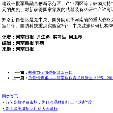
建设一批军民融合创新示范区、产业园区等，鼓励支持“
元的奖励。对新获得国家颁发的武器装备科研生产许可证
郑洛新自创区是党中央、国务院赋予河南省的重大战略
室11个、国防科技重点实验室3个、中央驻豫科研机构3
记者：河南日报
尹江勇 实习生 周玉琴
编辑：河南商报 郭爽
来源：河南日报
下一篇：
郑州首个博物馆聚落开建
上一篇：
为爱情奔跑――河南焦作青龙峡景区举行5・20
同类资讯
• 万亿高校消费市场，为什么品牌们盯上了这所“没
• 鲁山盛美城招商启动大会举行