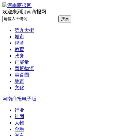
欢迎来到河南商报网
第九大街
城市
视觉
教育
政务
正能量
商贸物流
美食圈
地市
文化
河南商报电子版
行业
社团
人物
金融
汽车