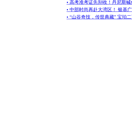
• 高考准考证先别收！丹尼斯
• 中部时尚再赴大湾区！ 银基
• “山谷奇技，传世典藏” 宝珀