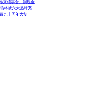
喊你来领零食、刮现金
广场将携六大品牌亮
二百九十周年大复