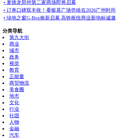
• 麦德龙郑州第二家商场即将启幕
• 订单口碑双丰收！看银基广场凭啥在2026广州时尚
• 绿地之窗G-Box焕新启幕 高铁枢纽商业新地标诚邀
分类导航
第九大街
商业
城市
政务
视觉
教育
正能量
商贸物流
美食圈
地市
文化
行业
社团
人物
金融
汽车