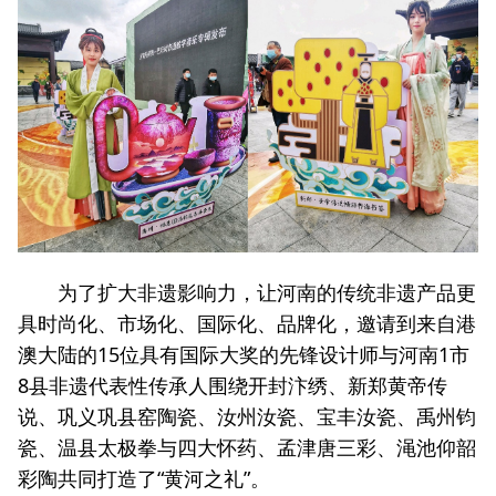
为了扩大非遗影响力，让河南的传统非遗产品更
具时尚化、市场化、国际化、品牌化，邀请到来自港
澳大陆的15位具有国际大奖的先锋设计师与河南1市
8县非遗代表性传承人围绕开封汴绣、新郑黄帝传
说、巩义巩县窑陶瓷、汝州汝瓷、宝丰汝瓷、禹州钧
瓷、温县太极拳与四大怀药、孟津唐三彩、渑池仰韶
彩陶共同打造了“黄河之礼”。