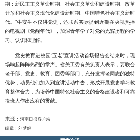
期：新民主主义革命时期、社会主义革命和建设时期、改革
开放和社会主义现代化建设新时期、中国特色社会主义新时
代。”牛安生不仅讲党史，还联系实际提到近期在央视热播
的电视剧《觉醒年代》，加深青年学子对党的光辉历程的学
习、认识和理解。
党史教育进校园“五老”宣讲活动首场报告会结束时，现
场响起阵阵热烈的掌声。省关工委有关负责人表示，要联合
老干部、党史、教育、团委等部门，充分发挥老同志的独特
优势，动员他们加入到宣讲活动中去，形成开展党史学习教
育整体合力，为培养中国特色社会主义的合格建设者和可靠
接班人作出应有的贡献。
来源：
河南日报客户端
编辑：刘梦鸽