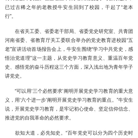
已过古稀之年的老教授牛安生回到了校园，干起了“老本
行”。
在省关工委、省委老干部局、省委党史研究室、共青团
河南省委、省教育厅关工委联合举办的党史教育进校园“五
老”宣讲活动首场报告会上，牛安生围绕“学习中共党史，感
悟治党道理”这一主题，从党史学习教育意义、重温百年党
史、感悟党的奋斗历程这三个方面，深入浅出地为青年学子
讲党史。
“可以用‘三个必然要求’阐明开展党史学习教育的重大意
义，用‘六个进一步’阐明开展党史学习教育的重点。”牛安生
说，开展党史学习教育，是牢记初心使命、坚定信仰信念、
推进党的自我革命的必然要求。
欲知大道，必先知史。“百年党史可以分为四个历史时