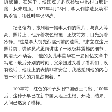
慎被捕。在狱中，他扛过了多次秘密审讯和百般折
磨，从未屈服。1927年4月28日，李大钊惨遭反动军
阀杀害，牺牲时年仅38岁。
纪念馆内，陈列着一幅李大钊的照片，与真人等
高。照片上，他身着灰色棉袍，正视前方，目光沉着
冷静。“这是李大钊先烈临刑前的遗照。”肃立在这张
照片前，讲解员武思雨讲述了一段极其震撼的细节，
闻者无不动容。“他的女儿李星华在一篇回忆文章中
写道：最后分别的时刻，父亲扭过头看了看我们，没
有说话，他脸上的表情非常安定，我感觉到他的内心
被一种伟大的力量占据着。”
100年前，红色的种子从旧中国破土而出，100年
后，这种子早已在新中国大地上生根、开花、结果。
人间已然换了模样。