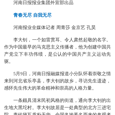
河南日报报业集团外宣部出品
青春无尽 自我无尽
河南报业全媒体记者 周青莎 金京艺 孔昊
李大钊，一个如雷贯耳、令人肃然起敬的名字。
作为中国最早的马克思主义传播者，他为创建中国共
产党立下丰功伟绩，是公认的中国共产主义运动先
驱。
5月9日，河南日报融媒报道小分队怀着崇敬之情
来到河北省乐亭县，李大钊的故乡，寻访先生遗迹，
感怀先生伟大的革命精神和崇高的人格力量。
一条颇具清末民初风格的街道，通向李大钊的出
生地大黑坨村。李大钊故居是一处典型的北方三进宅
院，青砖黛瓦质朴无华，全国各地慕名而来的参观者