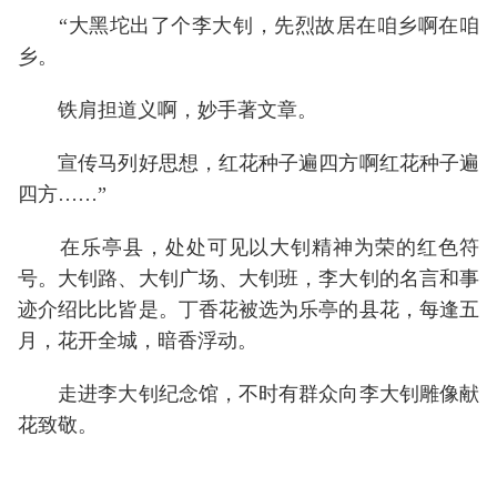
“大黑坨出了个李大钊，先烈故居在咱乡啊在咱
乡。
铁肩担道义啊，妙手著文章。
宣传马列好思想，红花种子遍四方啊红花种子遍
四方……”
在乐亭县，处处可见以大钊精神为荣的红色符
号。大钊路、大钊广场、大钊班，李大钊的名言和事
迹介绍比比皆是。丁香花被选为乐亭的县花，每逢五
月，花开全城，暗香浮动。
走进李大钊纪念馆，不时有群众向李大钊雕像献
花致敬。