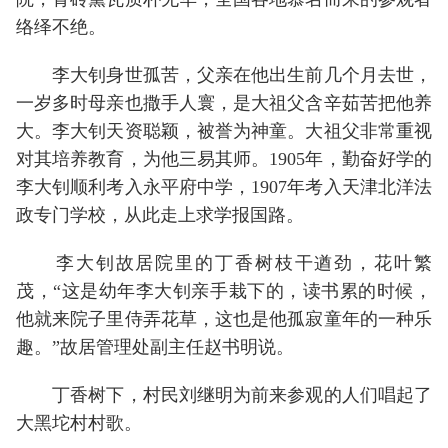
络绎不绝。
李大钊身世孤苦，父亲在他出生前几个月去世，
一岁多时母亲也撒手人寰，是大祖父含辛茹苦把他养
大。李大钊天资聪颖，被誉为神童。大祖父非常重视
对其培养教育，为他三易其师。1905年，勤奋好学的
李大钊顺利考入永平府中学，1907年考入天津北洋法
政专门学校，从此走上求学报国路。
李大钊故居院里的丁香树枝干遒劲，花叶繁
茂，“这是幼年李大钊亲手栽下的，读书累的时候，
他就来院子里侍弄花草，这也是他孤寂童年的一种乐
趣。”故居管理处副主任赵书明说。
丁香树下，村民刘继明为前来参观的人们唱起了
大黑坨村村歌。