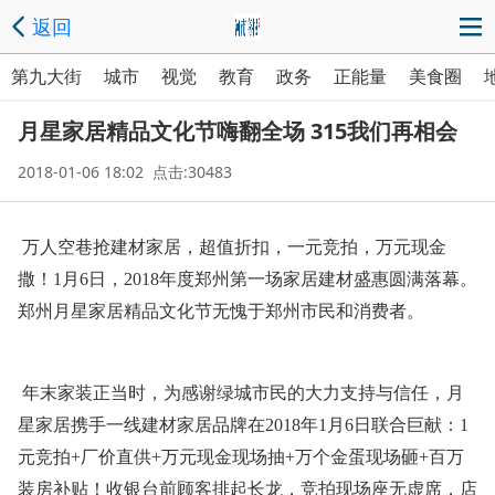
返回
第九大街
城市
视觉
教育
政务
正能量
美食圈
月星家居精品文化节嗨翻全场 315我们再相会
2018-01-06 18:02 点击:30483
万人空巷抢建材家居，超值折扣，一元竞拍，万元现金
撒！1月6日，2018年度郑州第一场家居建材盛惠圆满落幕。
郑州月星家居精品文化节无愧于郑州市民和消费者。
年末家装正当时，为感谢绿城市民的大力支持与信任，月
星家居携手一线建材家居品牌在2018年1月6日联合巨献：1
元竞拍+厂价直供+万元现金现场抽+万个金蛋现场砸+百万
装房补贴！收银台前顾客排起长龙，竞拍现场座无虚席，店