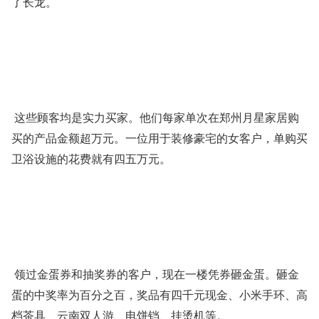
了长龙。
这些顾客均是实力买家。他们每家单次在郑州月星家居购
买的产品金额超万元。一位用于装修豪宅的女客户，单购买
卫浴设施的花费就有四五万元。
领过金蛋券和抽奖券的客户，现在一楼凭券砸金蛋。砸金
蛋的中奖率为百分之百，奖品有四千元现金、小米手环、高
档茶具、云南双人游、电饼铛、挂烫机等。