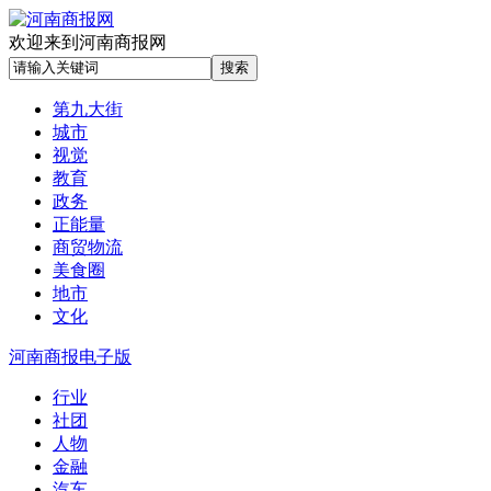
欢迎来到河南商报网
第九大街
城市
视觉
教育
政务
正能量
商贸物流
美食圈
地市
文化
河南商报电子版
行业
社团
人物
金融
汽车