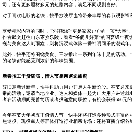
司，还有更多题材多元的短剧内容，满足不同观剧喜好。
对于喜欢电影的老铁，快手放映厅也将带来丰厚的春节观影福
享受精彩内容的同时，“吃好喝好”更是家家户户的一项“大事
作者武文赶往山东枣乡乐陵，看看“爷俩儿好菜”的国宴级年夜
巍与美食达人刘雨鑫，则将沉浸式体验一番神明同乐的潮式年
此外，快手还将围绕美食、三农推出一系列年味十足的活动。“
的老铁都能感受到浓郁的年味氛围。
新春招工干货满满，情人节相亲邂逅甜蜜
辞旧迎新过新年，快手也助力用户开启人生新阶段。春节迎来蓝
带岗活动，邀请当地企业、达人和媒体一起为广大用户讲述就
者在活动期间完善简历或者投递意向职位，有机会获得666元
今年春节大年初五正值情人节，快手还将打造多种形式丰富的
焦退役、现役军人等群体打造行业相亲专场；还将直播介绍各