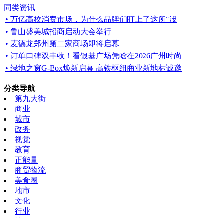
同类资讯
• 万亿高校消费市场，为什么品牌们盯上了这所“没
• 鲁山盛美城招商启动大会举行
• 麦德龙郑州第二家商场即将启幕
• 订单口碑双丰收！看银基广场凭啥在2026广州时尚
• 绿地之窗G-Box焕新启幕 高铁枢纽商业新地标诚邀
分类导航
第九大街
商业
城市
政务
视觉
教育
正能量
商贸物流
美食圈
地市
文化
行业