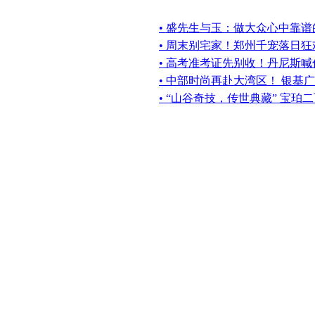
• 盛先生与玉：做大众心中靠
• 周末别宅家！郑州千宠落日
• 高考准考证先别收！丹尼斯
• 中部时尚再赴大湾区！ 银基
• “山谷奇技，传世典藏” 宝珀