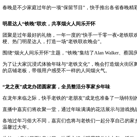
春晚是不少家庭过年的一项“保留节目”，快手推出各省春晚精
明星达人“铁晚”联欢，共享烟火人间乐开怀
团聚是过年最好的礼物，一年一度的“快手一千零一夜•老铁联欢
梗、热门明星达人，打造一场“老铁联欢晚会”。
围绕“烟火人间乐开怀”主题，“铁晚”集结了Alan Walk
为了让大家沉浸式体验年味与“老铁文化”，晚会打造烟火街区
的店铺老板，带领用户感受不一样的人间烟火气。
“龙之夜”成龙办团圆家宴，全员整活分享家乡年味
在龙年来临之际，快手老铁的“老朋友”成龙也准备了一场特别
直播中嘉宾们将欢聚一堂，通过年味满满的花活展示与游戏挑战
各地过年习俗大不同，嘉宾们也将与老铁们一起分享自己的家
温馨过大年。