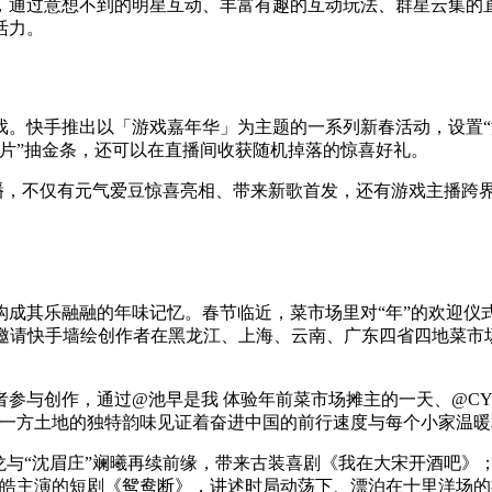
活动，通过意想不到的明星互动、丰富有趣的互动玩法、群星云集
活力。
。快手推出以「游戏嘉年华」为主题的一系列新春活动，设置“游
片”抽金条，还可以在直播间收获随机掉落的惊喜好礼。
直播，不仅有元气爱豆惊喜亮相、带来新歌首发，还有游戏主播跨
构成其乐融融的年味记忆。春节临近，菜市场里对“年”的欢迎仪
动，邀请快手墙绘创作者在黑龙江、上海、云南、广东四省四地菜市
参与创作，通过@池早是我 体验年前菜市场摊主的一天、@CY
解一方土地的独特韵味见证着奋进中国的前行速度与每个小家温
龙与“沈眉庄”斓曦再续前缘，带来古装喜剧《我在大宋开酒吧》；
子皓主演的短剧《鸳鸯断》，讲述时局动荡下、漂泊在十里洋场