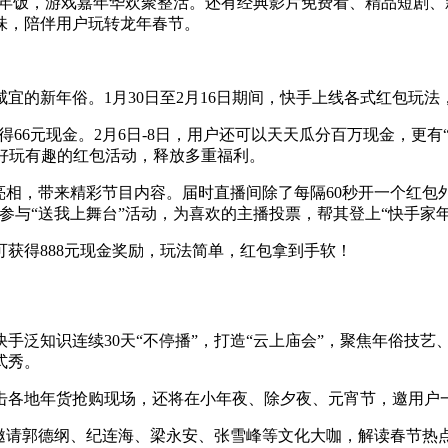
圆年饭，游戏嘉年华欢聚整活。还有经典影片免费看、精品短剧
味，陪伴用户玩转龙年春节。
宜的新年俗。1月30日至2月16日期间，快手上线各式红包玩法
得66元现金。2月6日-8日，用户还可以天天瓜分百万现金，更有
系列好玩有趣的红包活动，释放多重福利。
相，带来精彩节目内容。届时直播间除了每隔60秒开一个红包外，
参与“送我上舞台”活动，为喜欢的主播投票，帮其登上“快手
家
获得888元现金奖励，玩法简单，红包拿到手软！
手泛知识连续30天“不停播”，打造“云上庙会”，聚焦年俗技艺
式秀。
击各地年货抢购现场，还将在小年夜、除夕夜、元宵节，邀用户
场邀请郭德纲、纪连海、梁永安、张雪峰等文化大咖，解读春节热