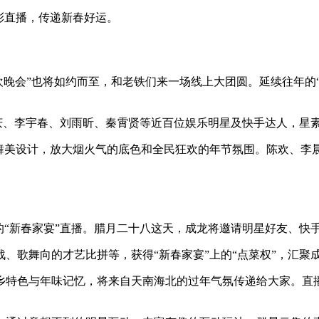
彩直播，传递新春好运。
晚会”也将如约而至，和老铁们来一场线上大团圆。延续往年的“铁”
er、蔡国庆、李宇春、刘雨昕、秦霄贤等近百位娱乐明星及快手达人，
舞美设计，放大烟火气的底色和全民狂欢的年节氛围。陈欢、李晨
的“新春家宴”直播。腊月二十八这天，成龙将邀请明星好友、快
、歌舞向的才艺比拼等，获得“新春家宴”上的“点菜权”，汇聚
乡特色与年味记忆，将来自天南海北的过年气氛传递给大家。直