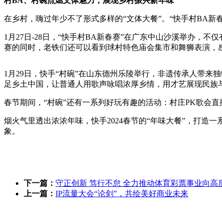
村BA、村碗点燃文体魅力，展现乡村振兴新年味
在乡村，嗨过年少不了形式多样的“文体大餐”。“快手村BA新
1月27日-28日，“快手村BA新春赛”在广东中山沙溪举办
赛的同时，老铁们还可以看到球村特色庙会集市和舞狮表演，
1月29日，快手“村碗”在山东德州乐陵举行，非遗传承人带
足乡土中国，让普通人用歌声咏唱浓厚乡情，用才艺展现民族
春节期间，“村碗”还有一系列好玩有趣的活动：村庄PK歌会
烟火气里透出浓浓年味，快手2024春节的“年味大餐”，打
象。
下一篇：
守正创新 笃行不怠 全力推动体育彩票事业向高
上一篇：
IP流量大会“论剑”，共绘美好商业未来