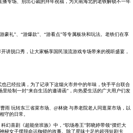
的直播专场、别出心裁的拜年祝福，为天南海北的老铁解锁不一年
豪礼”、“游爆款”、“游看点”等专属板块和玩法。老铁们在享
界开讲脱口秀，让大家畅享国民顶流游戏专场带来的视听盛宴，
式也已经拉满，为了记录下这烟火市井中的年味，快手平台联合
场里绘制一封“来自生活的邀请函”，向热爱生活的广大用户们发
曹雨 玩转东三省菜市场、@林烧 与养老院老人同逛菜市场，以
暖相守的日常。
科幻喜剧《超能坐班族》中，“职场卷王”郭晓婷带领“摆烂大
的神秘女子摆脱命运枷锁的故事。除了星味十足的超强短剧卡