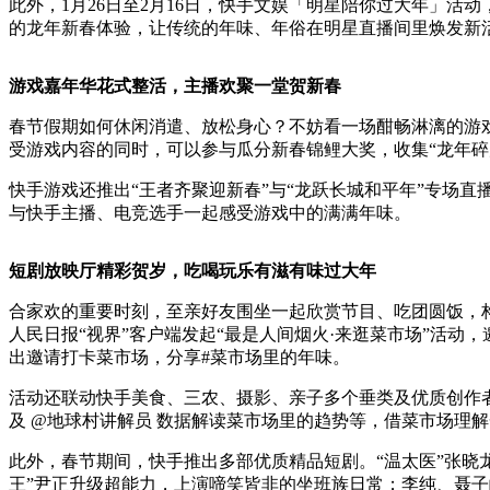
此外，1月26日至2月16日，快手文娱「明星陪你过大年」
的龙年新春体验，让传统的年味、年俗在明星直播间里焕发新
游戏嘉年华花式整活，主播欢聚一堂贺新春
春节假期如何休闲消遣、放松身心？不妨看一场酣畅淋漓的游戏
受游戏内容的同时，可以参与瓜分新春锦鲤大奖，收集“龙年碎
快手游戏还推出“王者齐聚迎新春”与“龙跃长城和平年”专场
与快手主播、电竞选手一起感受游戏中的满满年味。
短剧放映厅精彩贺岁，吃喝玩乐有滋有味过大年
合家欢的重要时刻，至亲好友围坐一起欣赏节目、吃团圆饭，
人民日报“视界”客户端发起“最是人间烟火·来逛菜市场”活
出邀请打卡菜市场，分享#菜市场里的年味。
活动还联动快手美食、三农、摄影、亲子多个垂类及优质创作者
及 @地球村讲解员 数据解读菜市场里的趋势等，借菜市场理
此外，春节期间，快手推出多部优质精品短剧。“温太医”张晓
王”尹正升级超能力，上演啼笑皆非的坐班族日常；李纯、聂