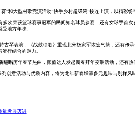
春赛”和大型村歌竞演活动“快手乡村超级碗”接连上演，以精彩
，不仅有多次荣获篮球赛事冠军的民间知名球员参赛，还有女球手首
感受地方年味。
来独特古琴表演，《战鼓秧歌》重现北宋杨家军恢宏气势，还有传承
与流行结合的魅力。
直播翻唱历年春节热曲，颜值达人发起新春拜年变装活动，还有
造一系列创意活动与优质内容，将为龙年新春增添多元趣味与别样
质量发展迈进