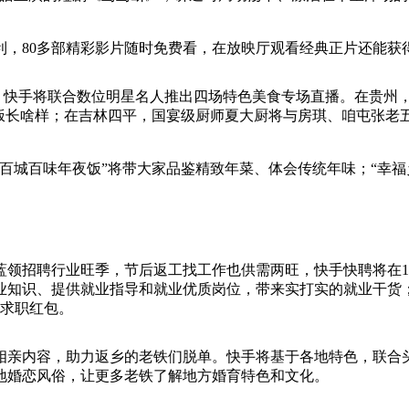
利，80多部精彩影片随时免费看，在放映厅观看经典正片还能获
”。快手将联合数位明星名人推出四场特色美食专场直播。在贵州
饭长啥样；在吉林四平，国宴级厨师夏大厨将与房琪、咱屯张老五
。
百城百味年夜饭”将带大家品鉴精致年菜、体会传统年味；“幸福
领招聘行业旺季，节后返工找工作也供需两旺，快手快聘将在1月3
业知识、提供就业指导和就业优质岗位，带来实打实的就业干货；
的求职红包。
相亲内容，助力返乡的老铁们脱单。快手将基于各地特色，联合
地婚恋风俗，让更多老铁了解地方婚育特色和文化。