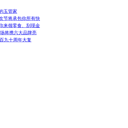
谱的玉管家
狂欢节将承包你所有快
喊你来领零食、刮现金
广场将携六大品牌亮
二百九十周年大复