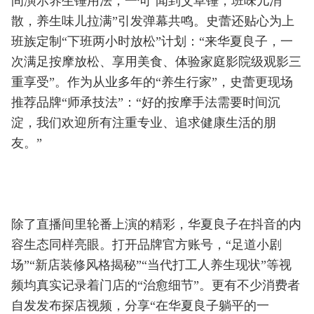
间演示养生锤用法，一句“闻到艾草锤，班味儿消
散，养生味儿拉满”引发弹幕共鸣。史蕾还贴心为上
班族定制“下班两小时放松”计划：“来华夏良子，一
次满足按摩放松、享用美食、体验家庭影院级观影三
重享受”。作为从业多年的“养生行家”，史蕾更现场
推荐品牌“师承技法”：“好的按摩手法需要时间沉
淀，我们欢迎所有注重专业、追求健康生活的朋
友。”
除了直播间里轮番上演的精彩，华夏良子在抖音的内
容生态同样亮眼。打开品牌官方账号，“足道小剧
场”“新店装修风格揭秘”“当代打工人养生现状”等视
频均真实记录着门店的“治愈细节”。更有不少消费者
自发发布探店视频，分享“在华夏良子躺平的一