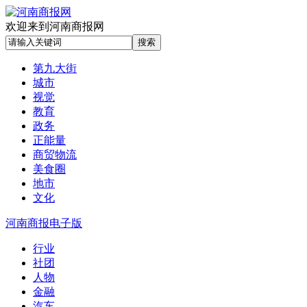
欢迎来到河南商报网
第九大街
城市
视觉
教育
政务
正能量
商贸物流
美食圈
地市
文化
河南商报电子版
行业
社团
人物
金融
汽车