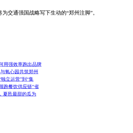
为交通强国战略写下生动的“郑州注脚”。
如何用强效率跑出品牌
业与氧心园共筑郑州
“独立运营”到“集
领跑餐饮供应链“省
”，夏邑最甜的瓜为