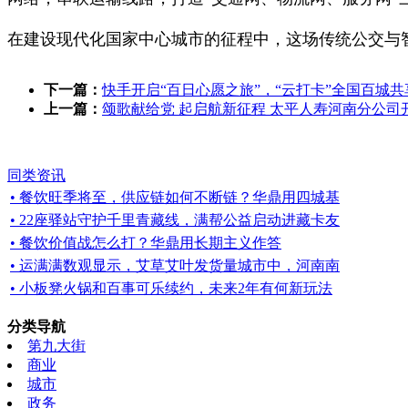
在建设现代化国家中心城市的征程中，这场传统公交与智
下一篇：
快手开启“百日心愿之旅”，“云打卡”全国百城
上一篇：
颂歌献给党 起启航新征程 太平人寿河南分公司开展
同类资讯
• 餐饮旺季将至，供应链如何不断链？华鼎用四城基
• 22座驿站守护千里青藏线，满帮公益启动进藏卡友
• 餐饮价值战怎么打？华鼎用长期主义作答
• 运满满数观显示，艾草艾叶发货量城市中，河南南
• 小板凳火锅和百事可乐续约，未来2年有何新玩法
分类导航
第九大街
商业
城市
政务