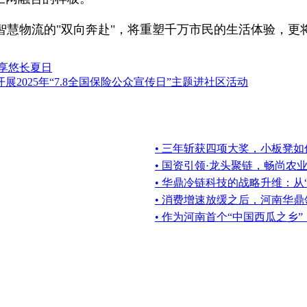
慧物流的"双向奔赴"，将重塑千万市民的生活体验，更将
共享悠长夏日
2025年“7.8全国保险公众宣传日”主题进社区活动
• 三年斩获四项大奖，小板凳
• 国资引领·龙头聚链，畅尚农
• 华鼎冷链科技的战略升维：从
• 消费增速放缓之后，河南华鼎
• 作为河南首个“中国西瓜之乡