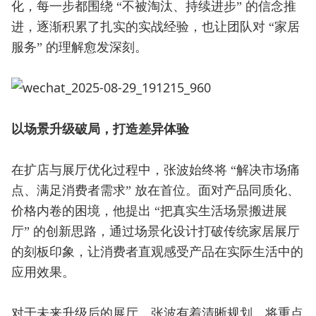
化，每一步都围绕 “不被淘汰、持续进步” 的信念推
进，逐渐积累了扎实的实战经验，也让团队对 “家居
服务” 的理解愈发深刻。
以场景升级破局，打造差异体验
在扩店与展厅优化过程中，张波始终将 “解决市场痛
点、满足消费者需求” 放在首位。面对产品同质化、
价格内卷的困境，他提出 “把真实生活场景搬进展
厅” 的创新思路，通过场景化设计打破传统家居展厅
的刻板印象，让消费者直观感受产品在实际生活中的
应用效果。
对于未来升级后的展厅，张波有着清晰规划，将重点