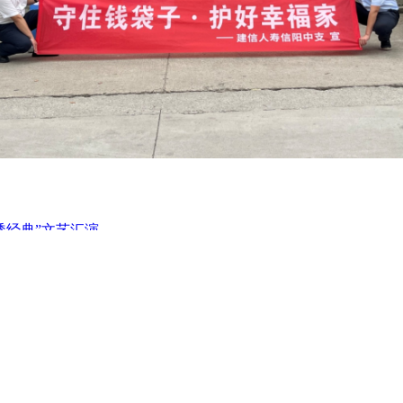
透经典”文艺汇演
• 奔赴美好生活 平安“车主生活
• 百县万店惠民生—交通银行“
• 工行推出信用卡境外消费最高