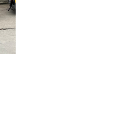
节”在郑温情启幕
萌宠消费”点亮消费
2%笔笔返现，助力居