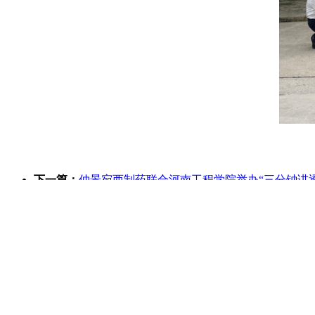
下一篇：
仲景宛西制药联合河南工程学院举办“三分钟讲
上一篇：
盛先生与玉：做大众心中靠谱的玉管家
同类资讯
• 适老服务暖人心！建信人寿河南分公司为失能高龄
• 建信人寿许昌中心支公司扎实开展“7.8”系列宣
• 工商银行新乡分行：深化资金流平台应用引来小微