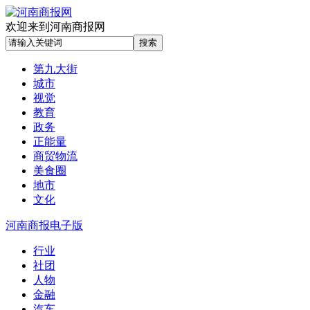
欢迎来到河南商报网
第九大街
城市
视觉
教育
政务
正能量
商贸物流
美食圈
地市
文化
河南商报电子版
行业
社团
人物
金融
汽车