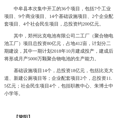
中牟县本次集中开工的36个项目，包括7个工业
项目、9个商业项目、14个基础设施项目、2个企业配
套项目、4个社会民生项目，总投资约200亿元。
其中，郑州比克电池有限公司二工厂（聚合物电
池工厂）项目总投资80亿元，占地412亩，计划分二
期建设，其中一期计划2018年10月建成投产，建成后
将形成月产5000万颗聚合物电池的生产能力。
基础设施项目14个，总投资18亿元，包括比克大
道、新建公厕项目等；企业配套项目2个，总投资11.
5亿元；社会民生项目4个，包括职教中心、朱博士中
小学等。
【荥阳】