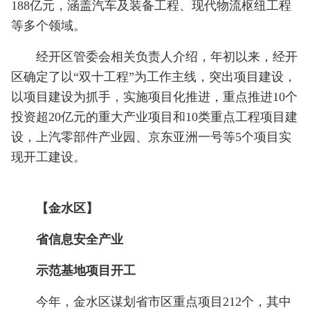
188亿元，涵盖汽车及装备工程、现代物流枢纽工程
等多个领域。
经开区管委会相关负责人介绍，年初以来，经开
区确定了以“双十工程”为工作主线，突出项目建设，
以项目建设为抓手，实施项目化推进，重点推进10个
投资超20亿元的重大产业项目和10类重点工程项目建
设，上汽零部件产业园、京东亚洲一号等5个项目实
现开工建设。
【金水区】
省信息安全产业
示范基地项目开工
今年，金水区谋划省市区重点项目212个，其中