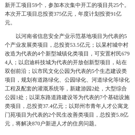
新开工项目59个，参加本次集中开工的项目共25个。
本次开工项目总投资375亿元，年度计划投资91亿
元。
以河南省信息安全产业示范基地项目为代表的5
个产业发展类项目，总投资53.5亿元；以杲村城中村
改造为代表的4个新型城镇化类项目，可安置村民679
4人；以启迪科技城为代表的开放创新型项目，站在
双创前沿；以市民文化公园为代表的5个生态建设类
项目，规划有道路绿化、公园绿化、河道绿化等绿化
工程及配套的灌溉系统等，新建游园2处，大型综合
公园1处；以渠东路道路建设等为代表的7个基础设施
类项目，总投资37.4亿元；以郑州市青年人才公寓龙
门苑项目为代表的2个民生改善类项目，总投资5.8亿
元，将解决870户新进人才的住房问题。