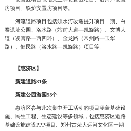
房项目、铁炉安置房项目等。
河流道路项目包括须水河改造提升项目一期、白
寨遗址公园、洛水路（站前大道—凯旋路）、文博大
道（凌霄路—西四环）、金龙路（常州路—玉华
路）、健民路（洛水路—凯旋路）项目等。
【惠济区】
新建道路81条
新建公园游园55个
惠济区参与此次集中开工活动的项目涵盖基础设
施、民生工程、生态建设等多领域，包括惠济区道路
基础设施建设PPP项目、郑州古荥大运河文化区一期