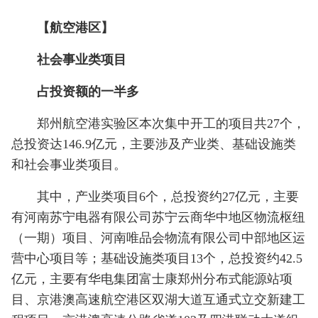
【航空港区】
社会事业类项目
占投资额的一半多
郑州航空港实验区本次集中开工的项目共27个，
总投资达146.9亿元，主要涉及产业类、基础设施类
和社会事业类项目。
其中，产业类项目6个，总投资约27亿元，主要
有河南苏宁电器有限公司苏宁云商华中地区物流枢纽
（一期）项目、河南唯品会物流有限公司中部地区运
营中心项目等；基础设施类项目13个，总投资约42.5
亿元，主要有华电集团富士康郑州分布式能源站项
目、京港澳高速航空港区双湖大道互通式立交新建工