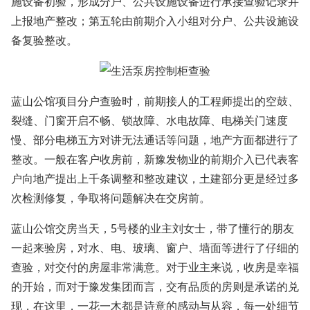
施设备初验，形成分户、公共设施设备进行承接查验记录并
上报地产整改；第五轮由前期介入小组对分户、公共设施设
备复验整改。
蓝山公馆项目分户查验时，前期接人的工程师提出的空鼓、
裂缝、门窗开启不畅、锁故障、水电故障、电梯关门速度
慢、部分电梯五方对讲无法通话等问题，地产方面都进行了
整改。一般在客户收房前，新豫发物业的前期介入已代表客
户向地产提出上千条调整和整改建议，土建部分更是经过多
次检测修复，争取将问题解决在交房前。
蓝山公馆交房当天，5号楼的业主刘女士，带了懂行的朋友
一起来验房，对水、电、玻璃、窗户、墙面等进行了仔细的
查验，对交付的房屋非常满意。对于业主来说，收房是幸福
的开始，而对于豫发集团而言，交有品质的房则是承诺的兑
现，在这里，一花一木都是诗意的感动与从容，每一处细节