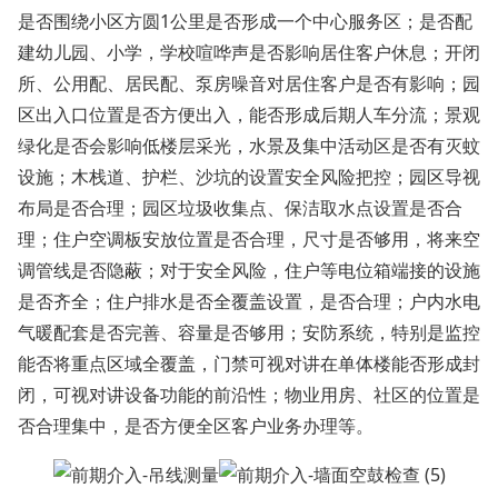
是否围绕小区方圆1公里是否形成一个中心服务区；是否配
建幼儿园、小学，学校喧哗声是否影响居住客户休息；开闭
所、公用配、居民配、泵房噪音对居住客户是否有影响；园
区出入口位置是否方便出入，能否形成后期人车分流；景观
绿化是否会影响低楼层采光，水景及集中活动区是否有灭蚊
设施；木栈道、护栏、沙坑的设置安全风险把控；园区导视
布局是否合理；园区垃圾收集点、保洁取水点设置是否合
理；住户空调板安放位置是否合理，尺寸是否够用，将来空
调管线是否隐蔽；对于安全风险，住户等电位箱端接的设施
是否齐全；住户排水是否全覆盖设置，是否合理；户内水电
气暖配套是否完善、容量是否够用；安防系统，特别是监控
能否将重点区域全覆盖，门禁可视对讲在单体楼能否形成封
闭，可视对讲设备功能的前沿性；物业用房、社区的位置是
否合理集中，是否方便全区客户业务办理等。