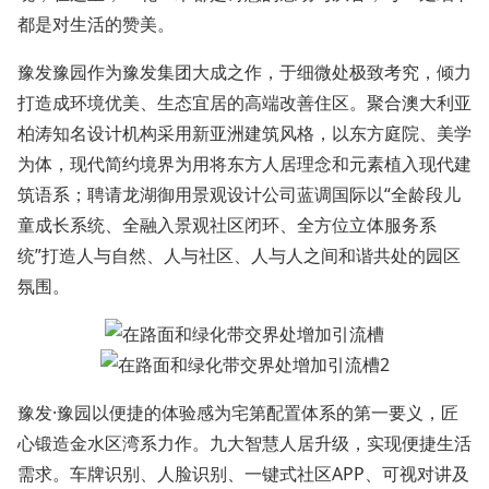
都是对生活的赞美。
豫发豫园作为豫发集团大成之作，于细微处极致考究，倾力
打造成环境优美、生态宜居的高端改善住区。聚合澳大利亚
柏涛知名设计机构采用新亚洲建筑风格，以东方庭院、美学
为体，现代简约境界为用将东方人居理念和元素植入现代建
筑语系；聘请龙湖御用景观设计公司蓝调国际以“全龄段儿
童成长系统、全融入景观社区闭环、全方位立体服务系
统”打造人与自然、人与社区、人与人之间和谐共处的园区
氛围。
豫发·豫园以便捷的体验感为宅第配置体系的第一要义，匠
心锻造金水区湾系力作。九大智慧人居升级，实现便捷生活
需求。车牌识别、人脸识别、一键式社区APP、可视对讲及