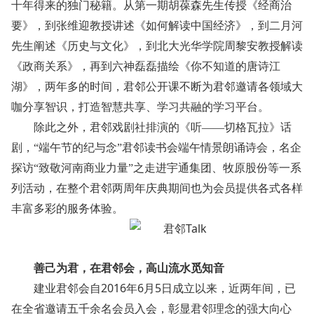
十年得来的独门秘籍。从第一期胡葆森先生传授《经商治
要》，到张维迎教授讲述《如何解读中国经济》，到二月河
先生阐述《历史与文化》，到北大光华学院周黎安教授解读
《政商关系》，再到六神磊磊描绘《你不知道的唐诗江
湖》，两年多的时间，君邻公开课不断为君邻邀请各领域大
咖分享智识，打造智慧共享、学习共融的学习平台。
除此之外，君邻戏剧社排演的《听——切格瓦拉》话
剧，“端午节的纪与念”君邻读书会端午情景朗诵诗会，名企
探访“致敬河南商业力量”之走进宇通集团、牧原股份等一系
列活动，在整个君邻两周年庆典期间也为会员提供各式各样
丰富多彩的服务体验。
善己为君，在君邻会，高山流水觅知音
2016
6
5
建业君邻会自
年
月
日成立以来，近两年间，已
在全省邀请五千余名会员入会，彰显君邻理念的强大向心