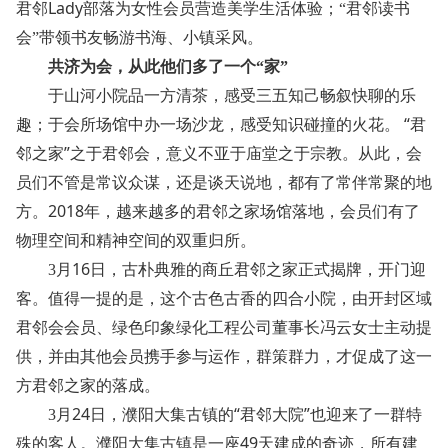
Lady
君邻
部落为女性会员营造美学生活体验；“君邻读书
会”带领书友畅游书海、小镇采风。
共济为会，从此他们多了一个“家”
于山河小院品一方清茶，感受三五知己畅叙快聊的乐
“
趣；于会所场馆中办一场沙龙，感受知识碰撞的火花。
君
”
邻之家
之于君邻会，意义不亚于庙堂之于宗教。从此，会
员们不管是常议众谋，还是谈天说地，都有了常伴常聚的地
2018
方。
年，越来越多的君邻之家场馆落地，会员们有了
物理空间和精神空间的双重归所。
16
3
月
日，古朴典雅的商丘君邻之家正式揭牌，开门迎
客。值得一提的是，这个古色古香的四合小院，由开封区域
君邻会会员、绿色印象绿化工程公司董事长冯云女士主动提
供，并由其他会员携手参与运作，群策群力，才促成了这一
方君邻之家的落成。
24
“
”
3
月
日，濮阳大集古镇的
君邻大院
也迎来了一群特
49
殊的客人。濮阳大集古镇是一座
天建成的奇迹，所有建