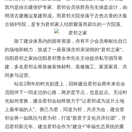
筑均是由古建保护专家、君邻会员张胜吾先生操盘设计，由
明清古建搬运复建而成。而君邻大院坐落于古色古香的大集
8
古镇
号院，是专为君邻家人结群聚落而辟出的一方院落。
除了建业体系内的固有资源，亦有不少会员奉献出自己
的场地和精力，筑成了一座座满含邻亲深情的“君邻之家”。
信阳君邻之家由信阳君邻曹永华先生主动提供私宅倡导筹
建，多名君邻众筹装修装饰材料、装修施工、家居家具、共
同参与运营。
2
站在
周年的时光刻度上，回眸建业君邻会两年来在会
员陪伴下一同走过的心路，两岁是节点，也是起点。无论时
“
光如何变换，建业君邻会始终致力于
让君邻成为这片土地
”
上最幸福的人
。善己为君，同道为邻，共济为会，建业君
“
”
邻会将一如既往与君为邻，打造
新君子文化共济社团
，开
“
+”
启君邻新元年。建业君邻会作为
建业
幸福生态系统的重