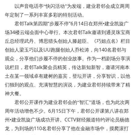
以声音电话亭“快闪活动”为发端，建业君邻会成立两周
年定制了一系列丰富多彩的特别活动。
Talk
“
”6
14
•
君邻
第四期
步履不停
月
日在郑州
建业凯旋广
34
Talk
场
楼云端会面中心举行。本次君邻
邀请到通灵珠宝商
丘总经理武丹、博思猎头创始人滕超臣、《巧姐点名》栏目
UU
140
创始人梁玉巧以及
跑腿创始人乔松涛，向
名君邻与
观众，分享他们步履不停的创业故事。作为一档剧场分享演
Talk
说栏目，君邻
聚会员精英，传达新知新智，邀请河南本
土在某一领域卓有建树的嘉宾，登坛开讲，分享智识，以他
们独到的观点、充满智慧的演说，为建业君邻持续带来了精
神大餐。
君邻公开课作为建业君邻会的“智汇”道场，也为此次两
6
15
周年活动增色不少。
月
日下午，君邻公开课第八讲在郑
•
CCTV
州
建业凯旋广场成功开讲。
财经频道特约评论员杨德
110
龙，为到场的
名君邻分享了他在金融市场中，摸爬滚打