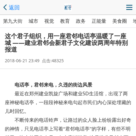
返回
第九大街
城市
视觉
教育
政务
正能量
美食圈
这个君子组织，用一座君邻电话亭温暖了一座
城 ――建业君邻会新君子文化建设两周年特别
报道
2018-06-21 23:49 点击:48325
电话亭，君邻来电，久违的街边风景
5D
最近在郑州建业凯旋广场和建业
生活馆，出现了两
座神秘电话亭，一段段神秘来电勾起市民们内心深处埋藏的
儿时回忆。
不断传来的电话铃声，让路过的众人脸上纷纷露出好奇
的神情，只见电话亭上写着“君邻电话亭”的字样，有些不明