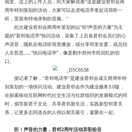
就里。边上的工作人员，向大家解说着“这是建业君邻会两
周年特别策划的活动，大家可以走进电话亭拿起话筒听一
听，里面有特地录制的音频。”
!
”
此次建业君邻会两周年策划的以“听
声音的力量
为主
“
”
题的
君邻电话亭
快闪活动，采集了上百条君邻会员们的心
声语音，随机在电话听筒里播放，或分享邻里友爱，或总结
……“
”
人生哲思
快闪电话亭
，像是戳中郑州市民回忆的切
口。
据记者了解，“君邻电话亭”是建业君邻会成立两周年特
3.0
别策划的一场快闪活动。建业君邻会作为建业服务
版，
在探索移动互联网时代社交生活与社群组织的发展模式的同
时，倡导新君子文化，共享君邻新生活，实践新型邻里关
系，让更多志同道合的人得以相互吸引，凝聚在一起。
2
听！声音的力量，君邻
周年活动异彩纷呈