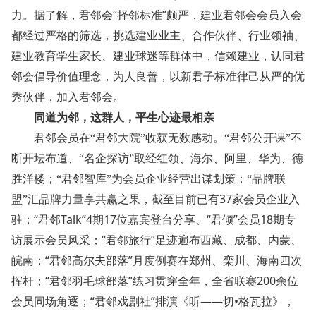
“
”
力。据了解，君邻会
择邻标准
颇严，建业君邻会会员入会
都经过严格的筛选，挑选建业业主、合作伙伴、行业领袖、
建业教育学生家长、建业球迷等群体中，信赖建业，认同君
邻会倡导价值理念，为人良善，以新君子标准律己从严的优
秀伙伴，加入君邻会。
同道为邻，这群人，平生心迹最相亲
君邻会员在“君邻大院”收获无数感动。“君邻公开课”不
断开坛布道、“名企探访”取经红领、海尔、阿里、华为、德
胜洋楼；“君邻智库”为会员企业经营出谋划策；“品牌联
37
盟”汇品牌力量享共赢之果，截至目前已有
家会员企业入
“
Talk”4
17
“
”
18
驻；
君邻
期
位嘉宾登台分享、
君倾
会员
期专
“
”
访展示会员风采；
君邻旅行
足迹遍布西藏、成都、内蒙、
“
”
皖南；
君邻高尔夫部落
月度例赛在郑州、栾川、海南四次
“
”
200
挥杆；
君邻羽毛球部落
练习贯穿全年，全省联赛
余位
“
”
——
•
会员同场角逐；
君邻戏剧社
排演《听
切
格瓦拉》，