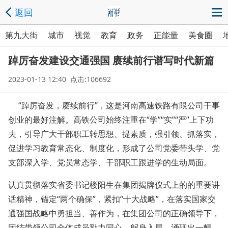
返回
第九大街
城市
视觉
教育
政务
正能量
美食圈
踔厉奋发建设交通强国 赓续前行谱写时代新篇
2023-01-13 12:40 点击:106692
“踔厉奋发，赓续前行”，这是河南高速铁路有限公司干事
创业的最好注解。高铁公司始终注重在“学”“实”“严”上下功
夫，引导广大干部职工转思想、提素质，强引领、抓落实，
促进学习教育常态化、制度化，形成了公司党委带头学、党
支部深入学、党员常态学、干部职工跟进学的生动局面。
认真贯彻落实省委书记楼阳生在集团揭牌仪式上的的重要讲
话精神，锚定“两个确保”，紧扣“十大战略”，在落实国家交
通强国战略中勇担当、善作为，在集团公司的正确领导下，
团结带领公司全体成员勠力同心、躬身入局，涌现出一幅