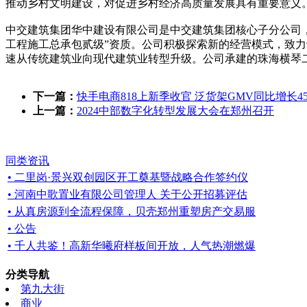
推动乡村文明建设，对促进乡村经济高质量发展具有重要意义
中交建筑集团华中建设有限公司是中交建筑集团核心子分公司，成立
工程施工总承包贰级”资质。公司积极探索新的经营模式，致
速从传统建筑业向现代建筑业转型升级。公司承建的珠海横琴二
下一篇：
快手电商818上新季收官 泛货架GMV同比增长4
上一篇：
2024中部数字化转型发展大会在郑州召开
同类资讯
• 二里岗·景兴双创园区开工奠基暨战略合作签约仪
• 河南中歌置业有限公司管理人 关于公开招募评估
• 从真房源到全流程保障，贝壳郑州重塑房产交易服
• 公告
• 千人共鉴！高新华曦府样板间开放，人气热潮燃爆
分类导航
第九大街
商业