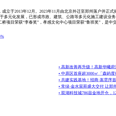
。
于2013年12月。2023年11月由北京外迁至郑州落户并正
力于多元化发展，已形成市政、建筑、公路等多元化施工建设业
桥项目荣获“李春奖”，孝感文化中心项目荣获“鲁班奖”，是中
5%
• 高新改善再升级！高新华曦
• 中原区首座超3000㎡「森
• 共建实践基地！招商·嵩雲序
• 常绿·金水宸苑盛大交付 让郑
• 双湖科技城786亩金地开仓，