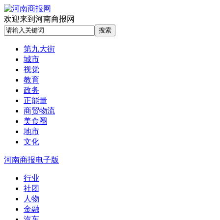
欢迎来到河南商报网
第九大街
城市
视觉
教育
政务
正能量
商贸物流
美食圈
地市
文化
河南商报电子版
行业
社团
人物
金融
汽车