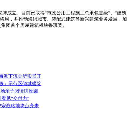
式揭牌成立。目前已取得“市政公用工程施工总承包壹级”、“建筑
务格局，并推动海绵城市、装配式建筑等新兴建筑业务发展，加
交集团首个房屋建筑板块鲁班奖。
府海派下沉会所实景开
屿度假」示范区倾城盛绽
首场亲子阅读讲座圆
州看见“交付力”
12宗战略地块点亮未