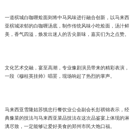
一道槟城白咖喱烩面则将中马风味进行融合创新，以马来西
亚槟城浓郁的白咖喱汤底，制作传统风味小吃烩面，汤汁鲜
美，香气四溢，焕发出迷人的舌尖新味，嘉宾们为之点赞。
文化艺术交融，宴至高潮，专业豫剧演员带来的精彩表演，
一段《穆桂英挂帅》唱罢，现场响起了热烈的掌声。
马来西亚雪隆姑苏慎忠行餐饮业公会副会长彭祺锦表示，经
典豫菜的技法与马来西亚菜品技法在这次品鉴宴上体现的淋
漓尽致，一定能够让爱好美食的郑州市民大饱口福。