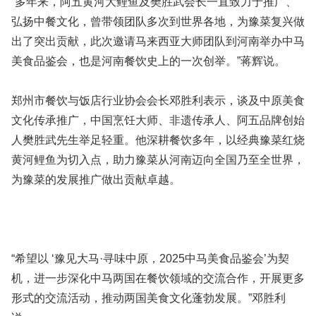
“多年来，阿五黄河大鲤鱼及樊胜武会长一直致力于推广、
弘扬中餐文化，曾带领团队多次到世界各地，为豫菜复兴做
出了突出贡献，此次邀请马来西亚大师团队到河南举办中马
美食品鉴会，也是河南餐饮史上的一次创举。”蒋辉说。
郑州市餐饮与饭店行业协会会长邓胜利表示，谈及中原美食
文化传承推广，中国烹饪大师、非遗传承人、阿五品牌创始
人樊胜武先生举足轻重。他深耕餐饮多年，以经典豫菜红烧
黄河鲤鱼为切入点，助力豫菜从河南迈向全国乃至全世界，
为豫菜的发展推广做出贡献卓越。
“希望以 ‘豫见大马·寻味中原，2025中马美食品鉴会’为契
机，进一步深化中马两国在餐饮领域的交流合作，开展更多
形式的交流活动，推动两国美食文化蓬勃发展。”邓胜利