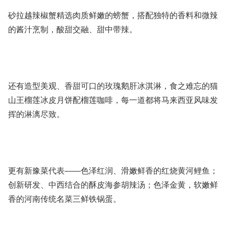
砂拉越辣椒蟹精选肉质鲜嫩的螃蟹，搭配独特的香料和微辣
的酱汁烹制，酸甜交融、甜中带辣。
还有造型美观、香甜可口的玫瑰鹅肝冰淇淋，食之难忘的猫
山王榴莲冰皮月饼配榴莲咖啡，每一道都将马来西亚风味发
挥的淋漓尽致。
更有新豫菜代表——色泽红润、滑嫩鲜香的红烧黄河鲤鱼；
创新研发、中西结合的酥皮海参胡辣汤；色泽金黄，软嫩鲜
香的河南传统名菜三鲜铁锅蛋。