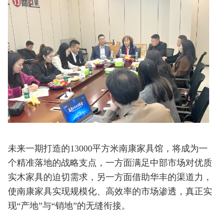
平方米
未来一期打造的13000
南康家具馆，将成为一
个精准落地的战略支点，一方面满足中部市场对优质
实木家具的迫切需求，另一方面借助华丰的渠道力，
使南康家具实现规模化、高效率的市场渗透，真正实
现“产地”与“销地”的无缝衔接。