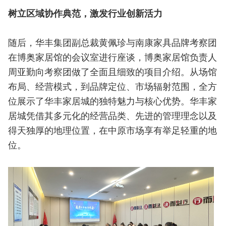
树立区域协作典范，激发行业创新活力
随后，华丰集团副总裁黄佩珍与南康家具品牌考察团
博奥家居
在博奥家居馆的会议室进行座谈，
馆负责人
周亚勤向考察团做了全面且细致的项目介绍。从场馆
布局、经营模式，到品牌定位、市场辐射范围，全方
位展示了华丰家居城的独特魅力与核心优势。华丰家
居城凭借其多元化的经营品类、先进的管理理念以及
得天独厚的地理位置，在中原市场享有举足轻重的地
位。