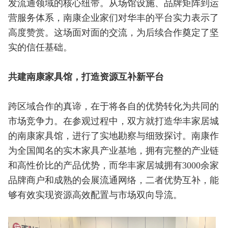
发流通领域的核心纽带。从场馆设施、品牌矩阵到运
营服务体系，南康企业家们对华丰的平台实力表示了
高度赞赏。这场面对面的交流，为后续合作奠定了坚
实的信任基础。
共建南康家具馆，打造资源互补新平台
跨区域合作的真谛，在于将各自的优势转化为共同的
市场竞争力。在参观过程中，双方就打造华丰家居城
的南康家具馆，进行了实地勘察与细致探讨。南康作
为全国闻名的实木家具产业基地，拥有完整的产业链
和高性价比的产品优势，而华丰家居城拥有3000余家
品牌商户和成熟的会展流通网络，二者优势互补，能
够有效实现资源高效配置与市场双向导流。