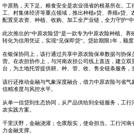
中原熟，天下足。粮食安全是农业强省的根基所在。工
工、村集体经济等重点领域，推出种植e贷、养殖e贷、
配置至农资、种植、收购、加工全产业链，全力守护“中
此次推出的“中原农险贷”是一款专为中原农险种植、
转化为信用凭证，实现“见保即贷”。贷款期限1年，额
在银保协同上，该行通过共享中原农险保单数据与协保员渠
营。在农担协作上，与河南农担公司线上直连，建立双
台，为土地托管提供耕、种、管、收、售全链条服务，
该行还推动金融与气象深度融合，借力中原农险与省气
信精准度与风控水平。
从单一信贷到生态协同，从产品供给到全链服务，工行
农实践方案。
千里沃野，金融浇灌；仓廪殷实，使命担当。工行河南
力金融支撑。