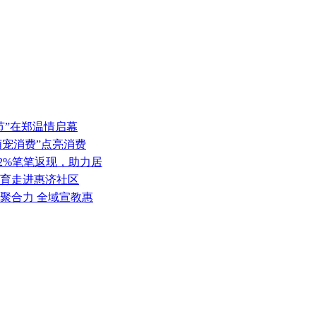
节”在郑温情启幕
萌宠消费”点亮消费
2%笔笔返现，助力居
美育走进惠济社区
领聚合力 全域宣教惠