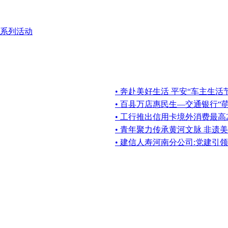
育系列活动
• 奔赴美好生活 平安“车主生活
• 百县万店惠民生—交通银行“
• 工行推出信用卡境外消费最高
• 青年聚力传承黄河文脉 非遗
• 建信人寿河南分公司:党建引