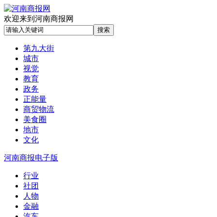
欢迎来到河南商报网
第九大街
城市
视觉
教育
政务
正能量
商贸物流
美食圈
地市
文化
河南商报电子版
行业
社团
人物
金融
汽车