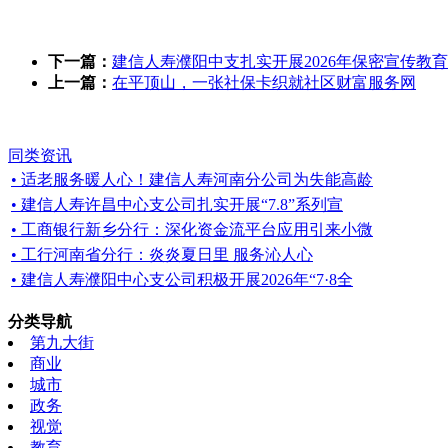
下一篇：
建信人寿濮阳中支扎实开展2026年保密宣传教
上一篇：
在平顶山，一张社保卡织就社区财富服务网
同类资讯
• 适老服务暖人心！建信人寿河南分公司为失能高龄
• 建信人寿许昌中心支公司扎实开展“7.8”系列宣
• 工商银行新乡分行：深化资金流平台应用引来小微
• 工行河南省分行：炎炎夏日里 服务沁人心
• 建信人寿濮阳中心支公司积极开展2026年“7·8全
分类导航
第九大街
商业
城市
政务
视觉
教育