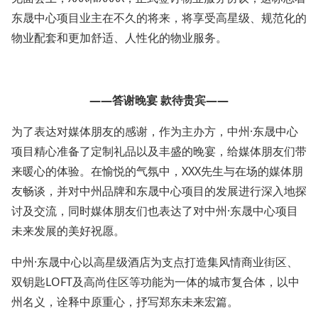
东晟中心项目业主在不久的将来，将享受高星级、规范化的
物业配套和更加舒适、人性化的物业服务。
——答谢晚宴 款待贵宾——
为了表达对媒体朋友的感谢，作为主办方，中州·东晟中心
项目精心准备了定制礼品以及丰盛的晚宴，给媒体朋友们带
来暖心的体验。在愉悦的气氛中，
XXX先生与在场的媒体朋
友畅谈，并对中州品牌和东晟中心项目的发展进行深入地探
讨及交流，同时媒体朋友们也表达了对中州·东晟中心项目
未来发展的美好祝愿。
中州·东晟中心以高星级酒店为支点打造集风情商业街区、
双钥匙
LOFT及高尚住区等功能为一体的城市复合体，以中
州名义，诠释中原重心，抒写郑东未来宏篇。