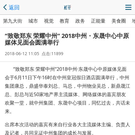
返回
第九大街
城市
视觉
教育
政务
正能量
美食圈
“致敬郑东 荣耀中州“ 2018中州・东晟中心中原
媒体见面会圆满举行
2018-06-12 11:05 点击:11899
“致敬郑东 荣耀中州“2018中州·东晟中心中原媒体见面
会于6月11日下午16时在中州皇冠假日酒店圆满举行，中州
集团康总，鼎盛华泰刘总、马总，中州物业吴总，新鼎晟江
总、彭总与近50家地产界主流媒体、网络媒体的嘉宾朋友
欢聚一堂，就中州集团、东晟中心项目，同忆过去，共话未
来。
出席本次活动的嘉宾有来自行业各大主流媒体主编、负责人
及记者，共同见证中州集团的成长与发展。