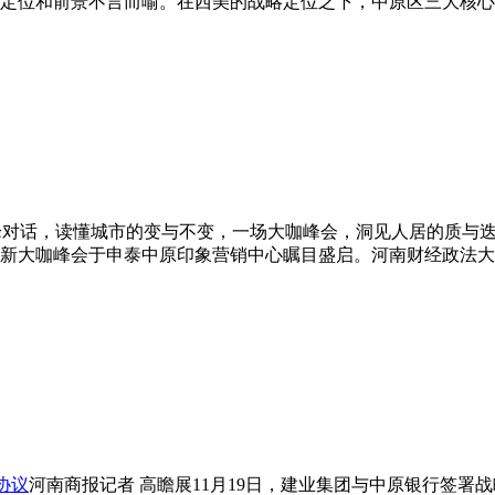
定位和前景不言而喻。在西美的战略定位之下，中原区三大核心
对话，读懂城市的变与不变，一场大咖峰会，洞见人居的质与迭新
值焕新大咖峰会于申泰中原印象营销中心瞩目盛启。河南财经政法
协议
河南商报记者 高瞻展11月19日，建业集团与中原银行签