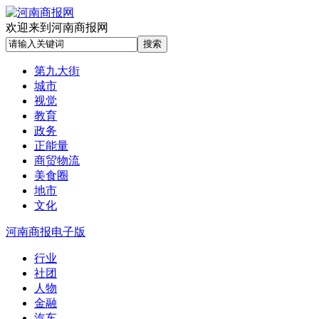
欢迎来到河南商报网
第九大街
城市
视觉
教育
政务
正能量
商贸物流
美食圈
地市
文化
河南商报电子版
行业
社团
人物
金融
汽车