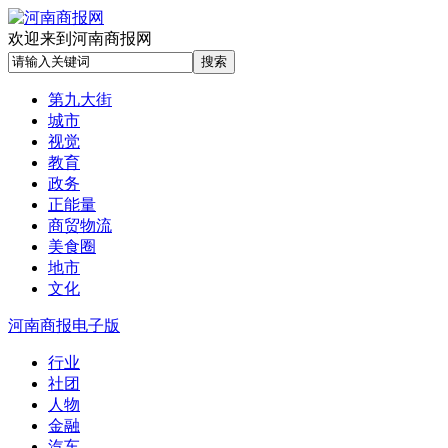
欢迎来到河南商报网
第九大街
城市
视觉
教育
政务
正能量
商贸物流
美食圈
地市
文化
河南商报电子版
行业
社团
人物
金融
汽车