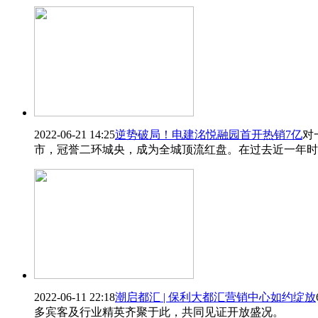
2022-06-21 14:25
逆势破局！电建洺悦融园首开热销7亿
对
市，冠誉二环城央，成为全城顶流红盘。在过去近一年时
2022-06-11 22:18
潮启都汇 | 保利大都汇营销中心如约绽放
多宾客及行业精英齐聚于此，共同见证开放盛况。