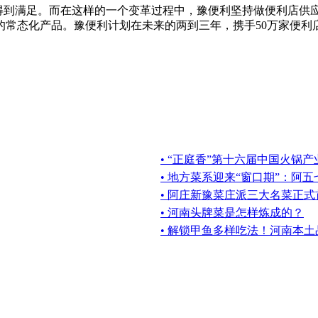
店得到满足。而在这样的一个变革过程中，豫便利坚持做便利店供
的常态化产品。豫便利计划在未来的两到三年，携手50万家便利
• “正庭香”第十六届中国火锅
• 地方菜系迎来“窗口期”：阿
• 阿庄新豫菜庄派三大名菜正
• 河南头牌菜是怎样炼成的？
• 解锁甲鱼多样吃法！河南本