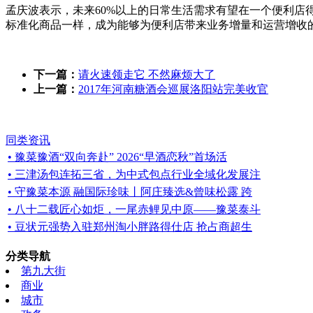
孟庆波表示，未来
60%以上的日常生活需求有望在一个便利
标准化商品一样，成为能够为便利店带来业务增量和运营增收
下一篇：
请火速领走它 不然麻烦大了
上一篇：
2017年河南糖酒会巡展洛阳站完美收官
同类资讯
• 豫菜豫酒“双向奔赴” 2026“早酒恋秋”首场活
• 三津汤包连拓三省，为中式包点行业全域化发展注
• 守豫菜本源 融国际珍味丨阿庄臻选&曾味松露 跨
• 八十二载匠心如炬，一尾赤鲤见中原——豫菜泰斗
• 豆状元强势入驻郑州淘小胖路得仕店 抢占商超生
分类导航
第九大街
商业
城市