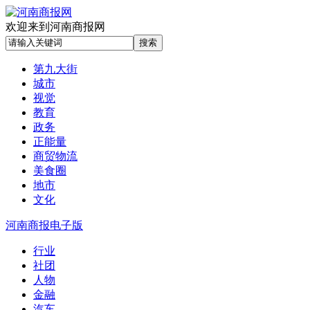
欢迎来到河南商报网
第九大街
城市
视觉
教育
政务
正能量
商贸物流
美食圈
地市
文化
河南商报电子版
行业
社团
人物
金融
汽车